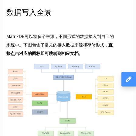
数据写入全景
MatrixDB可以将多个来源，不同形式的数据接入到自己的
系统中。下图包含了常见的接入数据来源和存储形式，
直
接点击对应的图标即可跳转到相应文档
。
Java
Python
Golang
C/C++
Kafka
JDBC/ODBC/libpq
文件
S3
Hive
Greenplum
HBase
MatrixDB
MatrixGate
PXF
MatrixDB
HDFS
RESTful API
EMQ
Oracle
stdin
COPY
SQL Server
Apache NiFi
FDW
MySQL
PostgreSQL
MongoDB