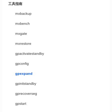
工具指南
mxbackup
mxbench
mxgate
mxrestore
gpactivatestandby
gpconfig
gpexpand
gpinitstandby
gprecoverseg
gpstart