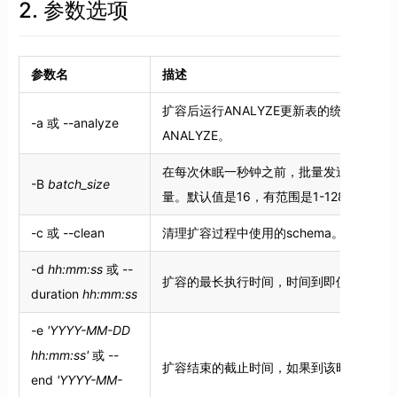
2. 参数选项
参数名
描述
扩容后运行ANALYZE更新表的统计信息
-a 或 --analyze
ANALYZE。
在每次休眠一秒钟之前，批量发送到指定
-B
batch_size
量。默认值是16，有范围是1-128。
-c 或 --clean
清理扩容过程中使用的schema。
-d
hh:mm:ss
或 --
扩容的最长执行时间，时间到即使未完成
duration
hh:mm:ss
-e
'YYYY-MM-DD
hh:mm:ss'
或 --
扩容结束的截止时间，如果到该时间还未
end
'YYYY-MM-