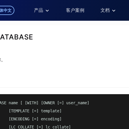
产品
客户案例
文档
体中文
DATABASE
库。
ASE name [ [WITH] [OWNER [=] user_name]

    [TEMPLATE [=] template]

    [ENCODING [=] encoding]

    [LC_COLLATE [=] lc_collate]
