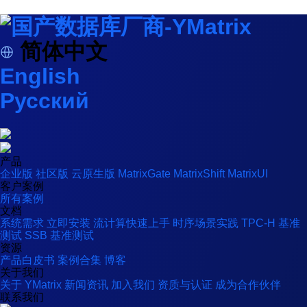
简体中文
English
Русский
产品
企业版
社区版
云原生版
MatrixGate
MatrixShift
MatrixUI
客户案例
所有案例
文档
系统需求
立即安装
流计算快速上手
时序场景实践
TPC-H 基准
测试
SSB 基准测试
资源
产品白皮书
案例合集
博客
关于我们
关于 YMatrix
新闻资讯
加入我们
资质与认证
成为合作伙伴
联系我们