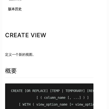
版本历史
CREATE VIEW
定义一个新的视图。
概要
CREATE [OR REPLACE] [TEMP | TEMPORARY] [RECURSIVE] 
             [ ( column_name [, ...] ) ]

    [ WITH ( view_option_name [= view_option_value]