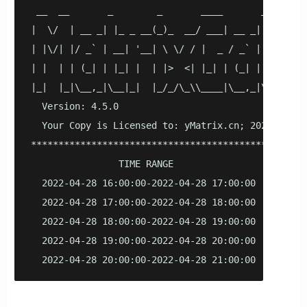
 __  __       _        _       ____       _

|  \/  | __ _| |_ _ __(_)_  __/ ___| __ _| |_ ___

| |\/| |/ _` | __| '__| \ \/ / |  _ / _` | __/ _ \

| |  | | (_| | |_| |  | |>  <| |_| | (_| | ||  __/

|_|  |_|\__,_|\__|_|  |_/_/\_\\____|\__,_|\__\___|

  Version: 4.5.0

  Your Copy is Licensed to: yMatrix.cn; 2022-05-14;
***************************************************
                TIME RANGE                | SPEED/
  2022-04-28 16:00:00-2022-04-28 17:00:00 |  22080
  2022-04-28 17:00:00-2022-04-28 18:00:00 |  11579
  2022-04-28 18:00:00-2022-04-28 19:00:00 |  22286
  2022-04-28 19:00:00-2022-04-28 20:00:00 |  13710
  2022-04-28 20:00:00-2022-04-28 21:00:00 |  15753