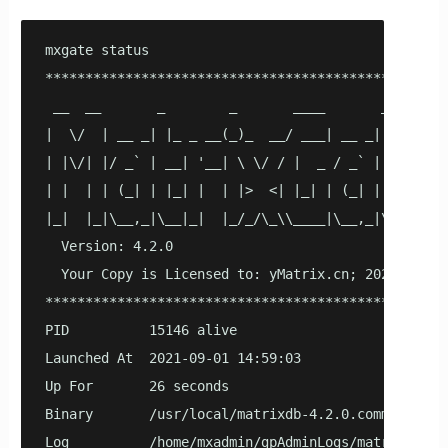
mxgate status

***************************************************
 __  __       _        _       ____       _

|  \/  | __ _| |_ _ __(_)_  __/ ___| __ _| |_ ___

| |\/| |/ _` | __| '__| \ \/ / |  _ / _` | __/ _ \

| |  | | (_| | |_| |  | |>  <| |_| | (_| | ||  __/

|_|  |_|\__,_|\__|_|  |_/_/\_\\____|\__,_|\__\___|

  Version: 4.2.0

  Your Copy is Licensed to: yMatrix.cn; 2022-03-01;
***************************************************
PID          15146 alive

Launched At  2021-09-01 14:59:03

Up For       26 seconds

Binary       /usr/local/matrixdb-4.2.0.community/bi
Log          /home/mxadmin/gpAdminLogs/matrixgate.2