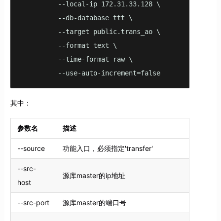
         --local-ip 172.31.33.128 \

         --db-database ttt \

         --target public.trans_ao \

         --format text \

         --time-format raw \

         --use-auto-increment=false
其中：
参数名
描述
--source
功能入口，必须指定'transfer'
--src-
源库master的ip地址
host
--src-port
源库master的端口号