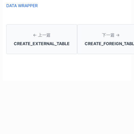
DATA WRAPPER
← 上一篇
下一篇 →
CREATE_EXTERNAL_TABLE
CREATE_FOREIGN_TAB
CREATE
FOREIGN
DATA
WRAPPER
概要