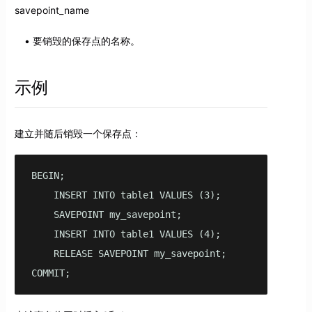
savepoint_name
要销毁的保存点的名称。
示例
建立并随后销毁一个保存点：
BEGIN;

    INSERT INTO table1 VALUES (3);

    SAVEPOINT my_savepoint;

    INSERT INTO table1 VALUES (4);

    RELEASE SAVEPOINT my_savepoint;

COMMIT;