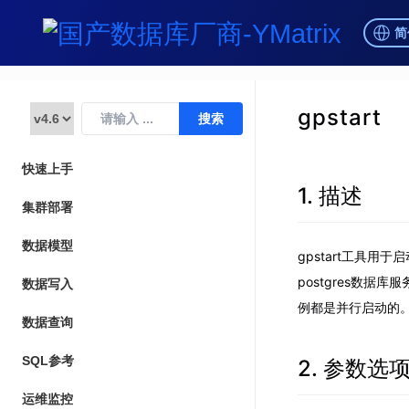
简
gpstart
快速上手
1. 描述
集群部署
数据模型
gpstart工具用
postgres数据库
数据写入
例都是并行启动的
数据查询
SQL参考
2. 参数选
运维监控