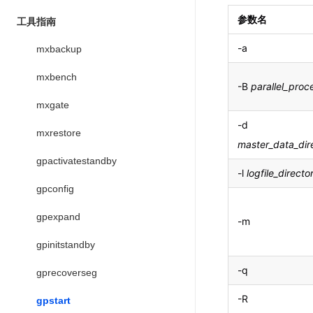
参数名
工具指南
-a
mxbackup
mxbench
-B
parallel_proc
mxgate
-d
mxrestore
master_data_dir
gpactivatestandby
-l
logfile_directo
gpconfig
gpexpand
-m
gpinitstandby
-q
gprecoverseg
-R
gpstart