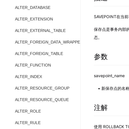
ALTER_DATABASE
SAVEPOINT在
ALTER_EXTENSION
保存点是事务内部
ALTER_EXTERNAL_TABLE
态。
ALTER_FOREIGN_DATA_WRAPPER
ALTER_FOREIGN_TABLE
参数
ALTER_FUNCTION
savepoint_name
ALTER_INDEX
新保存点的名
ALTER_RESOURCE_GROUP
ALTER_RESOURCE_QUEUE
注解
ALTER_ROLE
ALTER_RULE
使用 ROLLBACK