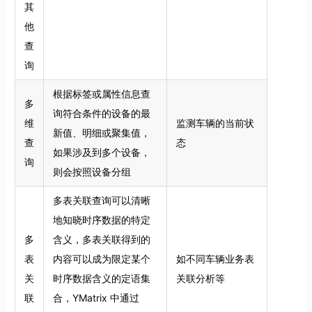
其
他
查
询
根据标签或属性信息查
多
询符合条件的设备的最
维
监测车辆的当前状
新值、明细或聚集值，
查
态
如果涉及到多个设备，
询
则会按照设备分组
多表关联查询可以清晰
地知晓时序数据的特定
多
含义，多表关联得到的
表
内容可以成为限定某个
如不同车辆业务表
关
时序数据含义的定语集
关联分析等
联
合，YMatrix 中通过