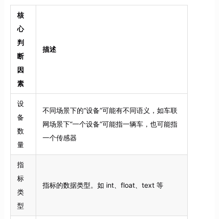
核
心
判
描述
断
因
素
设
不同场景下的“设备”可能有不同语义，如车联
备
网场景下“一个设备”可能指一辆车，也可能指
数
一个传感器
量
指
标
指标的数据类型。如 int、float、text 等
类
型