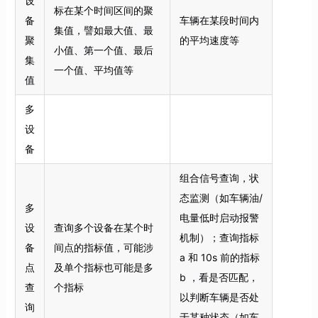
设
标在某个时间区间的聚
备
车辆在某段时间内
集值，譬如最大值、最
聚
的平均速度等
小值、第一个值、最后
集
一个值、平均值等
值
多
设
备
组合信号查询，状
态监测（如车辆油/
多
电量低时启动报警
设
查询多个设备在某个时
机制）；查询指标
备
间点的指标值，可能涉
a 和 10s 前的指标
点
及单个指标也可能是多
b ，看是否匹配，
查
个指标
以判断车辆是否处
询
于某种状态（如车