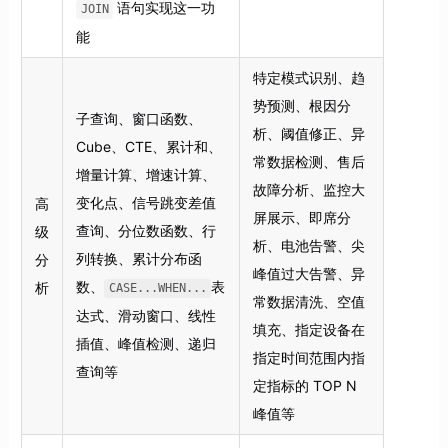
语句实现这一功
JOIN
能
特定模式识别、趋
势预测、根因分
子查询、窗口函数、
析、阈值修正、异
Cube、CTE、累计和、
常数据检测、售后
增量计算、增速计算、
故障分析、监控大
变化点、信号跳变差值
高
屏展示、即席分
查询、分位数函数、行
级
析、电池告警、尖
列转换、累计分布函
分
峰值过大告警、异
数、
表
析
CASE...WHEN...
常数据清洗、空值
达式、滑动窗口、线性
填充、指定设备在
插值、峰值检测、递归
指定时间范围内指
查询等
定指标的 TOP N
峰值等