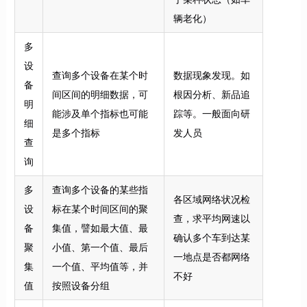
辆老化）
多
设
查询多个设备在某个时
数据现象发现。如
备
间区间的明细数据，可
根因分析、新品追
明
能涉及单个指标也可能
踪等。一般面向研
细
是多个指标
发人员
查
询
多
查询多个设备的某些指
各区域网络状况检
设
标在某个时间区间的聚
查，求平均网速以
备
集值，譬如最大值、最
确认多个车到达某
聚
小值、第一个值、最后
一地点是否都网络
集
一个值、平均值等，并
不好
值
按照设备分组