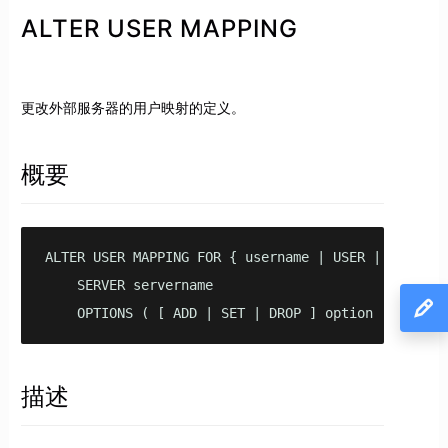
ALTER USER MAPPING
更改外部服务器的用户映射的定义。
概要
ALTER USER MAPPING FOR { username | USER | CURRENT_
    SERVER servername

    OPTIONS ( [ ADD | SET | DROP ] option ['value'
描述