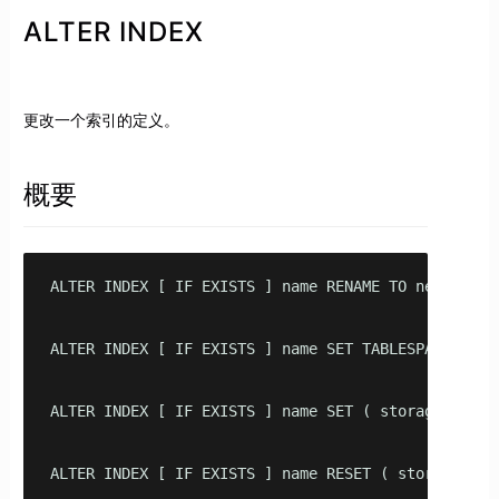
ALTER INDEX
更改一个索引的定义。
概要
ALTER INDEX [ IF EXISTS ] name RENAME TO new_name

ALTER INDEX [ IF EXISTS ] name SET TABLESPACE table
ALTER INDEX [ IF EXISTS ] name SET ( storage_parame
ALTER INDEX [ IF EXISTS ] name RESET ( storage_para