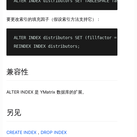
ALTER INDEX distributors SET TABLESPACE fasttables
要更改索引的填充因子（假设索引方法支持它）：
ALTER INDEX distributors SET (fillfactor = 75);

REINDEX INDEX distributors;
兼容性
ALTER INDEX 是 YMatrix 数据库的扩展。
另见
CREATE INDEX
，
DROP INDEX