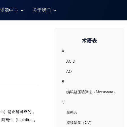
资源中心
关于我们
术语表
A
ACID
AO
B
编码链压缩算法（Mxcustom）
C
ion）是正确可靠的，
超融合
性（Isolation，
持续聚集（CV）