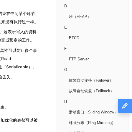
D
会结束在中间某个环节。
堆（HEAP）
务从来没有执行过一样。
E
坏。这表示写入的资料
ETCD
地完成预定的工作。
F
隔离性可以防止多个事
ead
FTP Server
Serializable）。
G
不会丢失。
故障自动转移（Failover）
故障自动恢复（Failback）
H
 表。
滑动窗口（Sliding Window）
追加优化的表都可以被
环状分布（Ring Mirroring）