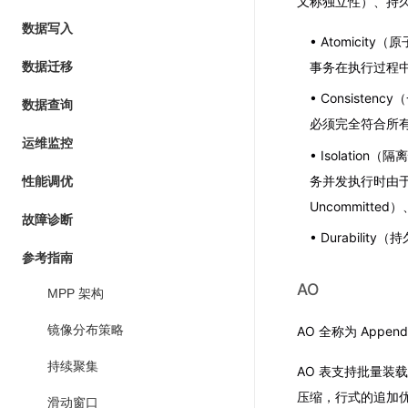
又称独立性）、持久性（
数据写入
Atomici
事务在执行过程中
数据迁移
Consist
数据查询
必须完全符合所
运维监控
Isolati
务并发执行时由于
性能调优
Uncommitted
故障诊断
Durabil
参考指南
AO
MPP 架构
镜像分布策略
AO 全称为 Appe
持续聚集
AO 表支持批量装
压缩，行式的追加优化
滑动窗口