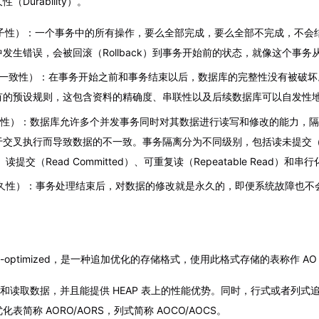
Durability）。
ty（原子性）：一个事务中的所有操作，要么全部完成，要么全部不完成，不
发生错误，会被回滚（Rollback）到事务开始前的状态，就像这个事
ency（一致性）：在事务开始之前和事务结束以后，数据库的完整性没有被破
有的预设规则，这包含资料的精确度、串联性以及后续数据库可以自发性
on（隔离性）：数据库允许多个并发事务同时对其数据进行读写和修改的能力，
交叉执行而导致数据的不一致。事务隔离分为不同级别，包括读未提交（R
）、读提交（Read Committed）、可重复读（Repeatable Read）和串行化（
ity（持久性）：事务处理结束后，对数据的修改就是永久的，即便系统故障也
nd-optimized，是一种追加优化的存储格式，使用此格式存储的表称作 AO
载和读取数据，并且能提供 HEAP 表上的性能优势。同时，行式或者列式
表简称 AORO/AORS，列式简称 AOCO/AOCS。