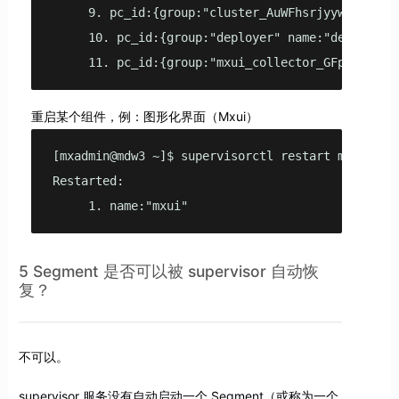
     9. pc_id:{group:"cluster_AuWFhsrjyywC4xfMah
     10. pc_id:{group:"deployer" name:"deployer"
     11. pc_id:{group:"mxui_collector_GFpQhTxkwG
重启某个组件，例：图形化界面（Mxui）
[mxadmin@mdw3 ~]$ supervisorctl restart mxui

Restarted:

     1. name:"mxui"
5 Segment 是否可以被 supervisor 自动恢
复？
不可以。
supervisor 服务没有自动启动一个 Segment（或称为一个