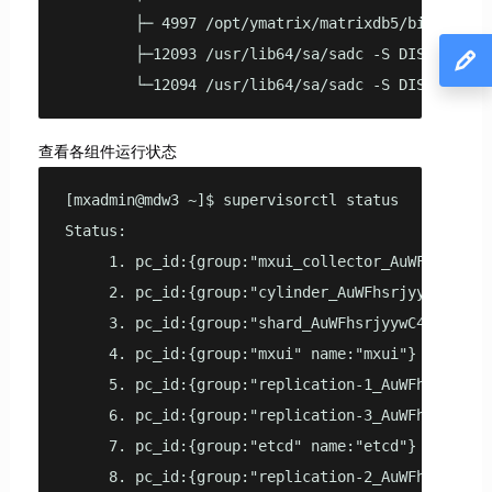
        ├─ 4997 /opt/ymatrix/matrixdb5/bin/mxui

        ├─12093 /usr/lib64/sa/sadc -S DISK 4 2 /t
        └─12094 /usr/lib64/sa/sadc -S DISK 4 2 /
查看各组件运行状态
[mxadmin@mdw3 ~]$ supervisorctl status

Status:

     1. pc_id:{group:"mxui_collector_AuWFhsrjyyw
     2. pc_id:{group:"cylinder_AuWFhsrjyywC4xfMa
     3. pc_id:{group:"shard_AuWFhsrjyywC4xfMahgy
     4. pc_id:{group:"mxui" name:"mxui"} describ
     5. pc_id:{group:"replication-1_AuWFhsrjyywC
     6. pc_id:{group:"replication-3_AuWFhsrjyywC
     7. pc_id:{group:"etcd" name:"etcd"} describ
     8. pc_id:{group:"replication-2_AuWFhsrjyywC