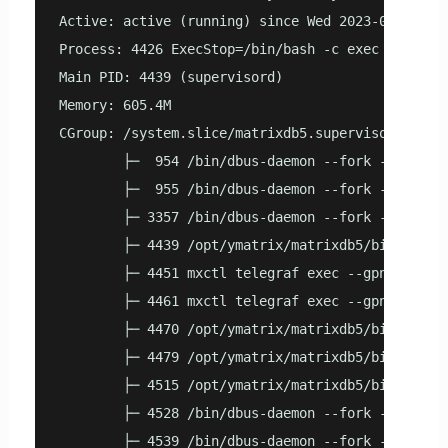
Active: active (running) since Wed 2023-05-24 21:
Process: 4426 ExecStop=/bin/bash -c exec "$MXHOME
Main PID: 4439 (supervisord)

Memory: 605.4M

CGroup: /system.slice/matrixdb5.supervisor.servic
        ├─  954 /bin/dbus-daemon --fork --print-p
        ├─  955 /bin/dbus-daemon --fork --print-p
        ├─ 3357 /bin/dbus-daemon --fork --print-p
        ├─ 4439 /opt/ymatrix/matrixdb5/bin/superv
        ├─ 4451 mxctl telegraf exec --gpname mdw
        ├─ 4461 mxctl telegraf exec --gpname mdw
        ├─ 4470 /opt/ymatrix/matrixdb5/bin/cylind
        ├─ 4479 /opt/ymatrix/matrixdb5/bin/telegr
        ├─ 4515 /opt/ymatrix/matrixdb5/bin/telegr
        ├─ 4528 /bin/dbus-daemon --fork --print-p
        ├─ 4539 /bin/dbus-daemon --fork --print-p