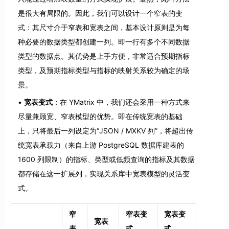
是很大有局限的。因此，我们可以设计一个窄表的变
式：其尺寸介于窄表和宽表之间，基本设计原则是为每
种必要的数据类型都创建一列。即一行有多个不同数据
类型的数据点。其优势是上手方便，非常适合预期指标
类型，及预期指标类型与指标的映射关系较为确定的场
景。
宽表变式
：在 YMatrix 中，我们还会采用一种方式来
尽量兼顾宽、窄表模型的优势。即在传统宽表的基础
上，只将最后一列设定为“JSON / MXKV 列”，将超出传
统宽表承载力（来自上游 PostgreSQL 数据库建表的
1600 列限制）的指标、类型或低频查询的指标及其数据
都存储在这一扩展列，实现关系库中宽表模型的灵活变
式。
窄
窄表变
宽表变
宽表
表
式
式