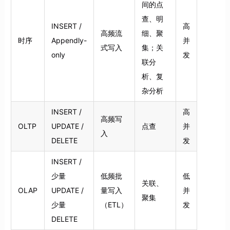
间的点
查、明
INSERT /
高
高频流
细、聚
时序
Appendly-
并
式写入
集；关
only
发
联分
析、复
杂分析
INSERT /
高
高频写
OLTP
UPDATE /
点查
并
入
DELETE
发
INSERT /
少量
低频批
低
关联、
OLAP
UPDATE /
量写入
并
聚集
少量
（ETL）
发
DELETE