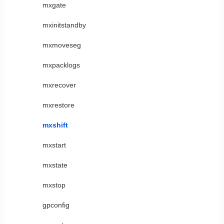
mxgate
mxinitstandby
mxmoveseg
mxpacklogs
mxrecover
mxrestore
mxshift
mxstart
mxstate
mxstop
gpconfig