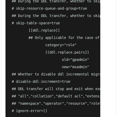
## During the DDL transfer, whether to skip the tr
# skip-resource-queue-and-group=true

## During the DDL transfer, whether to skip the tr
# skip-table-space=true

        [[ddl.replace]]

        ## Only applicable for the case of migratio
                category="role"

                [[ddl.replace.pairs]]

                        old="gpadmin"

                        new="mxadmin"

## Whether to disable ddl incremental migration, by
# disable-ddl-increment=true

## DDL transfer will stop and exit when executing 
## "all","collation","default acl","extension","ex
## "namespace","operator","resource","role","table"
# ignore-error=[]
