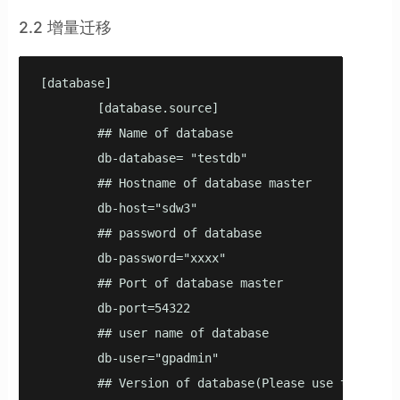
2.2 增量迁移
[database]

        [database.source]

        ## Name of database

        db-database= "testdb"

        ## Hostname of database master

        db-host="sdw3"

        ## password of database

        db-password="xxxx"

        ## Port of database master

        db-port=54322

        ## user name of database

        db-user="gpadmin"

        ## Version of database(Please use the resu