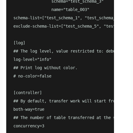
                schema="test_schema_3"

                name="table_003"

schema-list=["test_schema_1", "test_schema_2"]

exclude-schema-list=["test_schema_5", "test_schema_
[log]

## The log level, value restricted to: debug/verbos
log-level="info"

## Print log without color.

# no-color=false

[controller]

## By default, transfer work will start from the l
both-way=true

## The number of table transferred at the same time
concurrency=3
