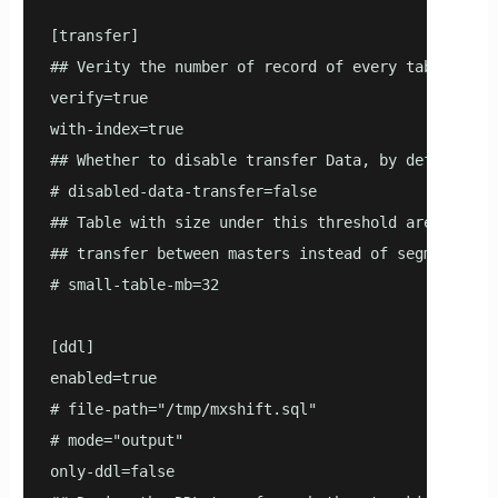
[transfer]

## Verity the number of record of every table

verify=true

with-index=true

## Whether to disable transfer Data, by default, it
# disabled-data-transfer=false

## Table with size under this threshold are categor
## transfer between masters instead of segments to 
# small-table-mb=32

[ddl]

enabled=true

# file-path="/tmp/mxshift.sql"

# mode="output"

only-ddl=false
