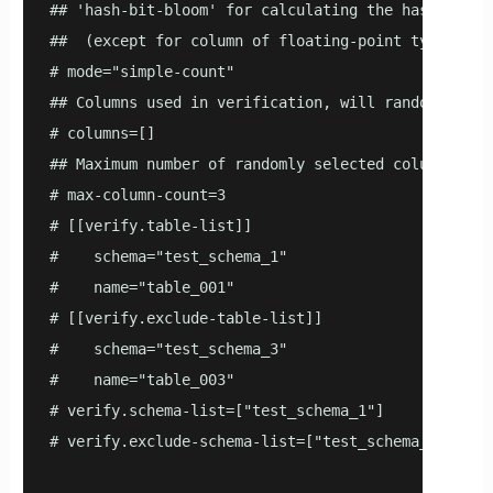
## 'hash-bit-bloom' for calculating the hash for o
##  (except for column of floating-point type, the
# mode="simple-count"

## Columns used in verification, will randomly sele
# columns=[]

## Maximum number of randomly selected columns used
# max-column-count=3

# [[verify.table-list]]

#    schema="test_schema_1"

#    name="table_001"

# [[verify.exclude-table-list]]

#    schema="test_schema_3"

#    name="table_003"

# verify.schema-list=["test_schema_1"]

# verify.exclude-schema-list=["test_schema_5"]
