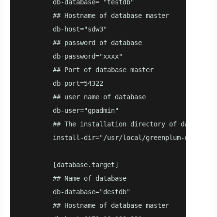
        db-database= "testdb"

        ## Hostname of database master

        db-host="sdw3"

        ## password of database

        db-password="xxxx"

        ## Port of database master

        db-port=54322

        ## user name of database

        db-user="gpadmin"

        ## The installation directory of database

        install-dir="/usr/local/greenplum-db-6.7.1"
        [database.target]

        ## Name of database

        db-database="destdb"

        ## Hostname of database master
