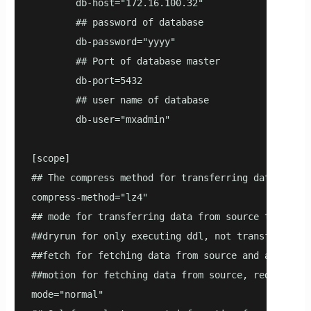
        db-host="172.16.100.32"

        ## password of database

        db-password="yyyy"

        ## Port of database master

        db-port=5432

        ## user name of database

        db-user="mxadmin"

[scope]

## The compress method for transferring data, meth
compress-method="lz4"

## mode for transferring data from source to targe
##dryrun for only executing ddl, not transferring d
##fetch for fetching data from source and abandon

##motion for fetching data from source, redistribut
mode="normal"
