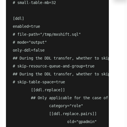
# small-table-mb=32

[ddl]

enabled=true

# file-path="/tmp/mxshift.sql"

# mode="output"

only-ddl=false

## During the DDL transfer, whether to skip the tr
# skip-resource-queue-and-group=true

## During the DDL transfer, whether to skip the tr
# skip-table-space=true

        [[ddl.replace]]

        ## Only applicable for the case of migratio
                category="role"

                [[ddl.replace.pairs]]

                        old="gpadmin"
