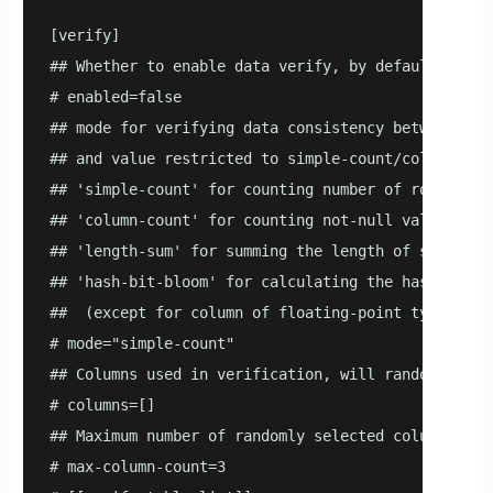
[verify]

## Whether to enable data verify, by default, it is
# enabled=false

## mode for verifying data consistency between sour
## and value restricted to simple-count/column-coun
## 'simple-count' for counting number of rows

## 'column-count' for counting not-null value of a 
## 'length-sum' for summing the length of some col
## 'hash-bit-bloom' for calculating the hash for o
##  (except for column of floating-point type, the
# mode="simple-count"

## Columns used in verification, will randomly sele
# columns=[]

## Maximum number of randomly selected columns used
# max-column-count=3
