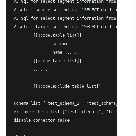
## Sql for select segment information from source d
# select-source-segment-sql="SELECT dbid, content,
## Sql for select segment information from target d
# select-target-segment-sql="SELECT dbid, content,
        [[scope.table-list]]

                schema=......

                name=......

        [[scope.table-list]]

        ......

        [[scope.exclude-table-list]]

        ......      

schema-list=["test_schema_1", "test_schema_2"]

exclude-schema-list=["test_schema_5", "test_schema_
disable-connector=false
