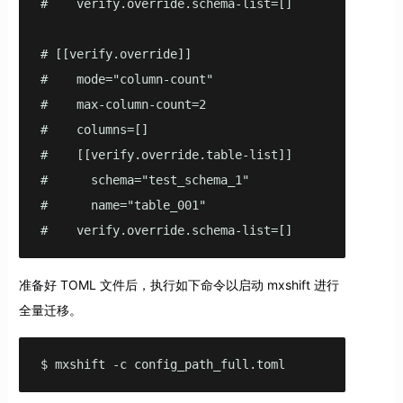
#    verify.override.schema-list=[]

# [[verify.override]]

#    mode="column-count"

#    max-column-count=2

#    columns=[]

#    [[verify.override.table-list]]

#      schema="test_schema_1"

#      name="table_001"

#    verify.override.schema-list=[]
准备好 TOML 文件后，执行如下命令以启动 mxshift 进行
全量迁移。
$ mxshift -c config_path_full.toml