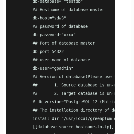
        db-database= "testdb"

        ## Hostname of database master

        db-host="sdw3"

        ## password of database

        db-password="xxxx"

        ## Port of database master

        db-port=54322

        ## user name of database

        db-user="gpadmin"

        ## Version of database(Please use the resu
        ##       1. Source database is un-reachabl
        ##       2. Target database is un-reachable
        # db-version="PostgreSQL 12 (MatrixDB 6.0.
        ## The installation directory of database

        install-dir="/usr/local/greenplum-db-6.7.1"
        [[database.source.hostname-to-ip]]
