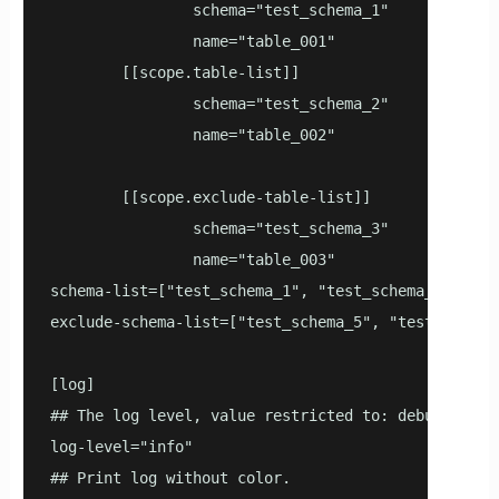
                schema="test_schema_1"

                name="table_001"

        [[scope.table-list]]

                schema="test_schema_2"

                name="table_002"

        [[scope.exclude-table-list]]

                schema="test_schema_3"

                name="table_003"        

schema-list=["test_schema_1", "test_schema_2"]

exclude-schema-list=["test_schema_5", "test_schema_
[log]

## The log level, value restricted to: debug/verbos
log-level="info"

## Print log without color.
