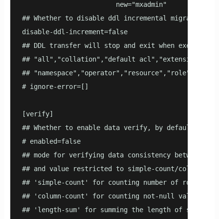
                        new="mxadmin"

## Whether to disable ddl incremental migration, by
disable-ddl-increment=false

## DDL transfer will stop and exit when executing 
## "all","collation","default acl","extension","ex
## "namespace","operator","resource","role","table"
# ignore-error=[]

[verify]

## Whether to enable data verify, by default, it is
# enabled=false

## mode for verifying data consistency between sour
## and value restricted to simple-count/column-coun
## 'simple-count' for counting number of rows

## 'column-count' for counting not-null value of a 
## 'length-sum' for summing the length of some col