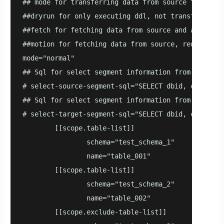
## mode for transferring data from source to targe
##dryrun for only executing ddl, not transferring d
##fetch for fetching data from source and abandon

##motion for fetching data from source, redistribut
mode="normal"

## Sql for select segment information from source d
# select-source-segment-sql="SELECT dbid, content,
## Sql for select segment information from target d
# select-target-segment-sql="SELECT dbid, content,
        [[scope.table-list]]

                schema="test_schema_1"

                name="table_001"

        [[scope.table-list]]

                schema="test_schema_2"

                name="table_002"

        [[scope.exclude-table-list]]
