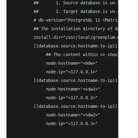
        ##       1. Source database is un-reachabl
        ##       2. Target database is un-reachabl
        # db-version="PostgreSQL 12 (MatrixDB 6.0.
        ## The installation directory of database

        install-dir="/usr/local/greenplum-db-6.7.1"
        [[database.source.hostname-to-ip]]

             ## The content within <> should be re
             node-hostname="<mdw>" 

             node-ip="<127.0.0.1>"

        [[database.source.hostname-to-ip]]

             node-hostname="<sdw1>"

             node-ip="<127.0.0.2>"

        [[database.source.hostname-to-ip]]

             node-hostname="<sdw2>"

             node-ip="<127.0.0.3>"
