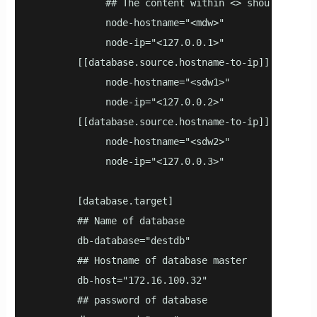
             ## The content within <> should be re
             node-hostname="<mdw>" 

             node-ip="<127.0.0.1>"

        [[database.source.hostname-to-ip]]

             node-hostname="<sdw1>"

             node-ip="<127.0.0.2>"

        [[database.source.hostname-to-ip]]

             node-hostname="<sdw2>"

             node-ip="<127.0.0.3>"

        [database.target]

        ## Name of database

        db-database="destdb"

        ## Hostname of database master

        db-host="172.16.100.32"

        ## password of database
