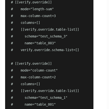
# [[verify.override]]

#    mode="length-sum"

#    max-column-count=3

#    columns=[]

#    [[verify.override.table-list]]

#      schema="test_schema_3"

#      name="table_003"

#    verify.override.schema-list=[]

# [[verify.override]]

#    mode="column-count"

#    max-column-count=2

#    columns=[]

#    [[verify.override.table-list]]

#      schema="test_schema_1"

#      name="table_001"
