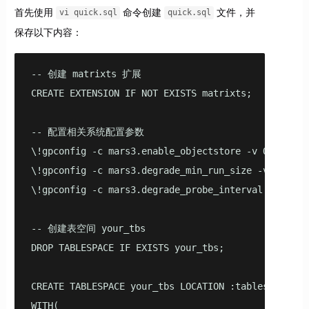
首先使用
命令创建
文件，并
vi quick.sql
quick.sql
保存以下内容：
-- 创建 matrixts 扩展

CREATE EXTENSION IF NOT EXISTS matrixts;

-- 配置相关系统配置参数

\!gpconfig -c mars3.enable_objectstore -v ON --skip
\!gpconfig -c mars3.degrade_min_run_size -v 0 --ski
\!gpconfig -c mars3.degrade_probe_interval -v 300 -
-- 创建表空间 your_tbs

DROP TABLESPACE IF EXISTS your_tbs;

CREATE TABLESPACE your_tbs LOCATION :tablespace_dir
WITH(
