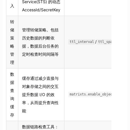
Service(STS) 的动态
入
AccessId/SecretKey
转
储
管理转储策略。包括
策
历史数据的判断依
/
/
ttl_interval
ttl_space
mars
略
据，数据后台任务的
管
定时检查时间间隔等
理
数
缓存通过减少直接与
据
对象存储之间的交互
查
/
提升数据 I/O 的效
matrixts.enable_object_cache
询
率，从而提升查询性
缓
能
存
数据链路检查工具：