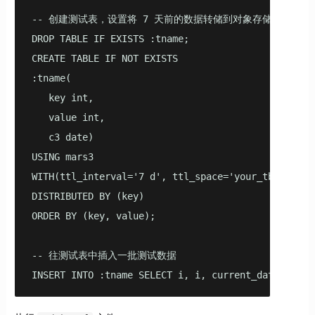
-- 创建测试表，设置将 7 天前的数据转储到对象存储

DROP TABLE IF EXISTS :tname;

CREATE TABLE IF NOT EXISTS

:tname(

   key int,

   value int,

   c3 date)

USING mars3

WITH(ttl_interval='7 d', ttl_space='your_tbs')

DISTRIBUTED BY (key)

ORDER BY (key, value);

-- 往测试表中插入一批测试数据

INSERT INTO :tname SELECT i, i, current_date FROM 