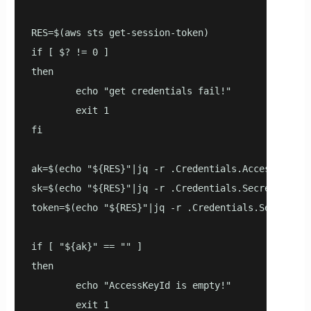
RES=$(aws sts get-session-token)

if [ $? != 0 ]

then

        echo "get credentials fail!"

        exit 1

fi

ak=$(echo "${RES}"|jq -r .Credentials.AccessKeyId)

sk=$(echo "${RES}"|jq -r .Credentials.SecretAccessK
token=$(echo "${RES}"|jq -r .Credentials.SessionTok
if [ "${ak}" == "" ]

then

        echo "AccessKeyId is empty!"

        exit 1
