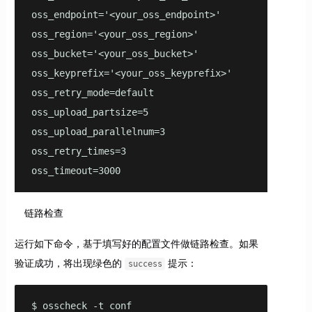
oss_endpoint='<your_oss_endpoint>'

oss_region='<your_oss_region>'

oss_bucket='<your_oss_bucket>'

oss_keyprefix='<your_oss_keyprefix>'

oss_retry_mode=default

oss_upload_partsize=5

oss_upload_parallelnum=3

oss_retry_times=3

oss_timeout=3000
链路检查
运行如下命令，基于填写好的配置文件做链路检查。如果
验证成功，将出现绿色的
提示：
success
$ osscheck -t conf
