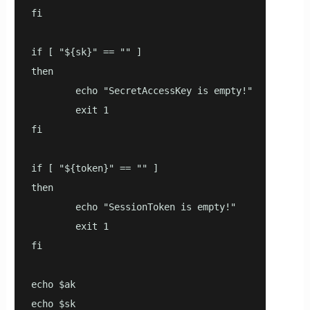
fi

if [ "${sk}" == "" ]

then

        echo "SecretAccessKey is empty!"

        exit 1

fi

if [ "${token}" == "" ]

then

        echo "SessionToken is empty!"

        exit 1

fi

echo $ak

echo $sk
