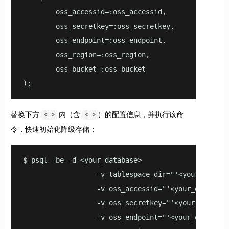
        oss_accessid=:oss_accessid,

        oss_secretkey=:oss_secretkey,

        oss_endpoint=:oss_endpoint,

        oss_region=:oss_region,

        oss_bucket=:oss_bucket

);
替换下方
内（含
）的配置信息，并执行该命
< >
< >
令，快速初始化降级存储：
$ psql -be -d <your_database> 

                  -v tablespace_dir="'<your_tablesp
                  -v oss_accessid="'<your_oss_acces
                  -v oss_secretkey="'<your_oss_secr
                  -v oss_endpoint="'<your_oss_endpo