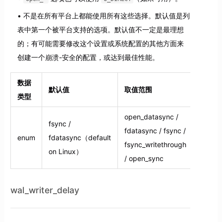
不是在所有平台上都能使用所有这些选择。默认值是列
表中第一个被平台支持的选项。默认值不一定是最理想
的；有可能需要修改这个设置或系统配置的其他方面来
创建一个崩溃-安全的配置，或达到最佳性能。
数据
默认值
取值范围
设置分
类型
open_datasync /
fsync /
segme
fdatasync / fsync /
enum
fdatasync（default
syste
fsync_writethrough
on Linux）
reload
/ open_sync
wal_writer_delay