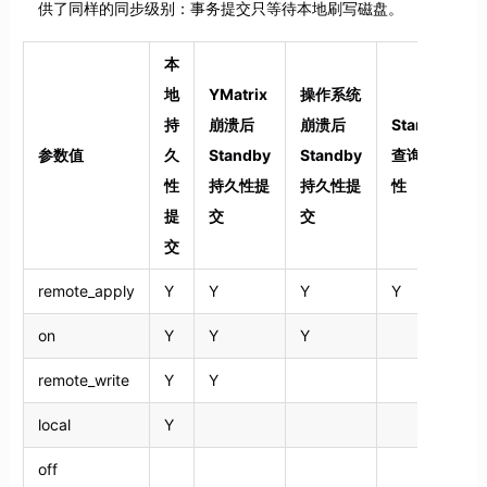
供了同样的同步级别：事务提交只等待本地刷写磁盘。
本
地
YMatrix
操作系统
持
崩溃后
崩溃后
Standby
参数值
久
Standby
Standby
查询一致
性
持久性提
持久性提
性
提
交
交
交
remote_apply
Y
Y
Y
Y
on
Y
Y
Y
remote_write
Y
Y
local
Y
off