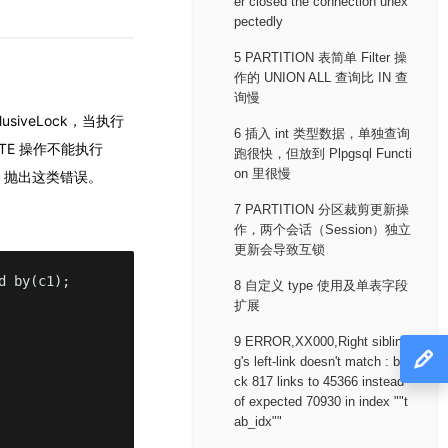
er closed the connection unex
pectedly
5 PARTITION 表简单 Filter 操
作的 UNION ALL 查询比 IN 查
询慢
lusiveLock，当执行
6 插入 int 类型数据，单独查询
ETE 操作不能执行
跑很快，但放到 Plpgsql Functi
on 里很慢
现象，抛出这类错误。
7 PARTITION 分区裁剪更新操
作，两个会话（Session）独立
更新会导致互锁
 by(c1);

8 自定义 type 使用及单表字段
扩展
9 ERROR,XX000,Right siblin
g's left-link doesn't match : blo
ck 817 links to 45366 instead
of expected 70930 in index ""t
ab_idx""