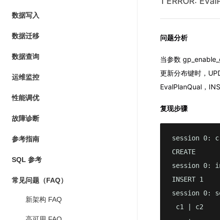
1 ERROR: Eval
数据写入
数据迁移
问题分析
数据查询
当参数 gp_enable
更新分布键时，UPDA
运维监控
EvalPlanQua
性能调优
复现步骤
故障诊断
session 0: c
参考指南
CREATE

SQL 参考
session 0: i
INSERT 1

常见问题（FAQ）
session 0: s
新架构 FAQ
 c1 | c2

高可用 FAQ