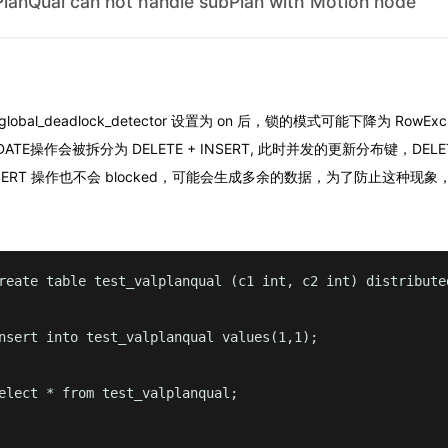
PlanQual can not handle subPlan with Motion node
_global_deadlock_detector 设置为 on 后，锁的模式可能下降为 RowExc
TE操作会被拆分为 DELETE + INSERT, 此时并发的更新分布键，DEL
l，INSERT 操作也不会 blocked，可能会生成多余的数据，为了防止这种
reate table test_valplanqual (c1 int, c2 int) distributed
nsert into test_valplanqual values(1,1);

elect * from test_valplanqual;
