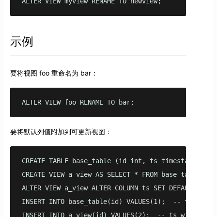
ALTER VIEW myview RENAME TO newview;
示例
要将视图 foo 重命名为 bar：
ALTER VIEW foo RENAME TO bar;
要将默认列值附加到可更新视图：
CREATE TABLE base_table (id int, ts timestamptz);

CREATE VIEW a_view AS SELECT * FROM base_table;

ALTER VIEW a_view ALTER COLUMN ts SET DEFAULT now()
INSERT INTO base_table(id) VALUES(1);  -- ts will r
INSERT INTO a_view(id) VALUES(2);  -- ts will rece