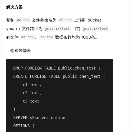
解决方案
复制
文件并命名为
上传到 bucket
aa.csv
ab.csv
ymatrix 文件路径为
目前
ymatrix/test
ymatrix/test
有文件
、
数据条数均为 1000条。
aa.csv
ab.csv
创建外部表
DROP FOREIGN TABLE public.chen_test ;

CREATE FOREIGN TABLE public.chen_test (

    c1 text,

    c2 text,

    c3 text

)

SERVER s3server_online

OPTIONS (
