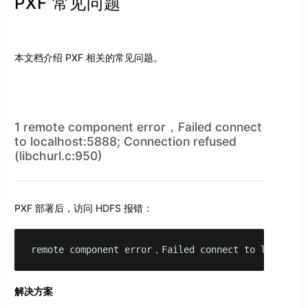
PXF 常见问题
本文档介绍 PXF 相关的常见问题。
1 remote component error，Failed connect
to localhost:5888; Connection refused
(libchurl.c:950)
PXF 部署后，访问 HDFS 报错：
remote component error，Failed connect to localhos
解决方案