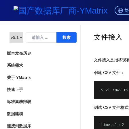
简
文件接入
版本发布历史
文件接入是指将现有
系统需求
创建 CSV 文件：
关于 YMatrix
快速上手
$ vi rows.cs
标准集群部署
测试 CSV 文件
数据建模
time,c1,c2

连接到数据库