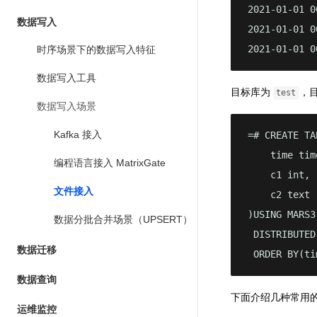
2021-01-01 0
数据写入
2021-01-01 0
2021-01-01 0
时序场景下的数据写入特征
数据写入工具
目标库为
，
test
数据写入场景
Kafka 接入
=# CREATE TA
    time tim
编程语言接入 MatrixGate
    c1 int,

文件接入
    c2 text

)USING MARS3

数据分批合并场景（UPSERT）
 DISTRIBUTED
数据迁移
 ORDER BY(ti
数据查询
下面介绍几种常用
运维监控