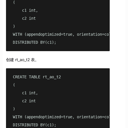
(

    c1 int,

    c2 int

)

WITH (appendoptimized=true, orientation=column, com
DISTRIBUTED BY(c1);
创建 rt_ao_t2 表。
CREATE TABLE rt_ao_t2

(

    c1 int,

    c2 int

)

WITH (appendoptimized=true, orientation=column, com
DISTRIBUTED BY(c1);