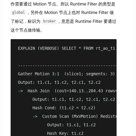
作需要通过 Motion 节点。所以 Runtime Filter 的类型是
，另外在 Motion 节点上也对 Runtime Filter 做
global
了标记，标识为
，意思是 Runtime Filter 要通过
broker
这个节点做传输。
EXPLAIN (VERBOSE) SELECT * FROM rt_ao_t1 t1, rt_a
                                                
------------------------------------------------
Gather Motion 3:1  (slice1; segments: 3)  (cost=1
Output: t1.c1, t1.c2, t2.c1, t2.c2

->  Hash Join  (cost=140.13..284.43 rows=3333 wid
      Output: t1.c1, t1.c2, t2.c1, t2.c2

      Hash Cond: (t1.c2 = t2.c2)

      ->  Custom Scan (MxVMotion) Redistribute Mo
            Output: t1.c1, t1.c2

            Hash Key: t1.c2
