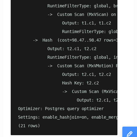
            RuntimeFilterType: global, broker

            ->  Custom Scan (MxVScan) on public.r
                  Output: t1.c1, t1.c2

                  RuntimeFilterType: global, targ
      ->  Hash  (cost=98.47..98.47 rows=3333 widt
            Output: t2.c1, t2.c2

            RuntimeFilterType: global, initiator

            ->  Custom Scan (MxVMotion) Redistrib
                  Output: t2.c1, t2.c2

                  Hash Key: t2.c2

                  ->  Custom Scan (MxVScan) on pu
                        Output: t2.c1, t2.c2

Optimizer: Postgres query optimizer

Settings: enable_hashjoin=on, enable_mergejoin=o
(21 rows)