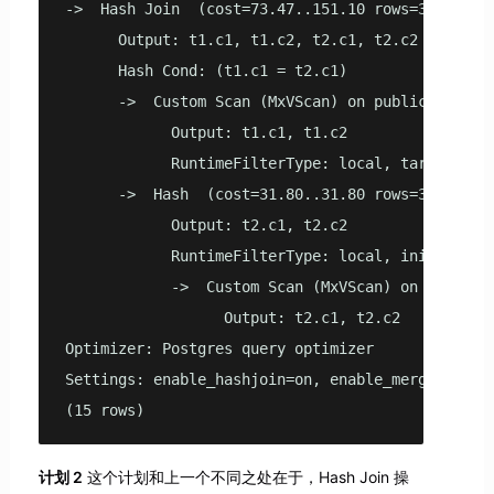
->  Hash Join  (cost=73.47..151.10 rows=3333 widt
      Output: t1.c1, t1.c2, t2.c1, t2.c2

      Hash Cond: (t1.c1 = t2.c1)

      ->  Custom Scan (MxVScan) on public.rt_ao_t
            Output: t1.c1, t1.c2

            RuntimeFilterType: local, target

      ->  Hash  (cost=31.80..31.80 rows=3333 widt
            Output: t2.c1, t2.c2

            RuntimeFilterType: local, initiator

            ->  Custom Scan (MxVScan) on public.r
                  Output: t2.c1, t2.c2

Optimizer: Postgres query optimizer

Settings: enable_hashjoin=on, enable_mergejoin=o
(15 rows)
计划 2
这个计划和上一个不同之处在于，Hash Join 操