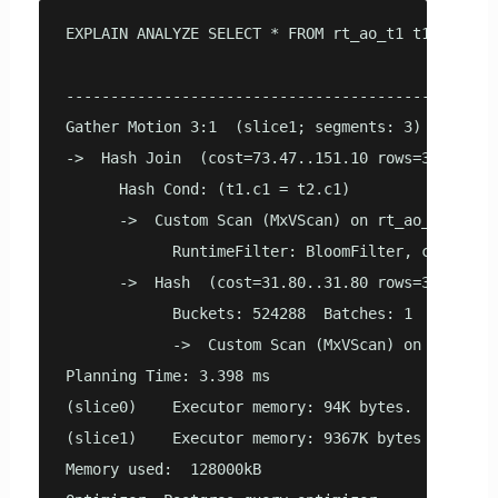
EXPLAIN ANALYZE SELECT * FROM rt_ao_t1 t1, rt_ao_
                                                
------------------------------------------------
Gather Motion 3:1  (slice1; segments: 3)  (cost=7
->  Hash Join  (cost=73.47..151.10 rows=3333 widt
      Hash Cond: (t1.c1 = t2.c1)

      ->  Custom Scan (MxVScan) on rt_ao_t1 t1  (
            RuntimeFilter: BloomFilter, column:c1
      ->  Hash  (cost=31.80..31.80 rows=3333 widt
            Buckets: 524288  Batches: 1  Memory U
            ->  Custom Scan (MxVScan) on rt_ao_t
Planning Time: 3.398 ms

(slice0)    Executor memory: 94K bytes.

(slice1)    Executor memory: 9367K bytes avg x 3 
Memory used:  128000kB
