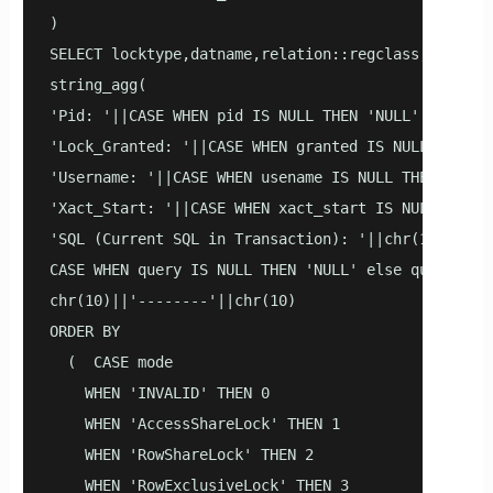
)    

SELECT locktype,datname,relation::regclass,page,tu
string_agg(   

'Pid: '||CASE WHEN pid IS NULL THEN 'NULL' ELSE pid
'Lock_Granted: '||CASE WHEN granted IS NULL THEN '
'Username: '||CASE WHEN usename IS NULL THEN 'NULL
'Xact_Start: '||CASE WHEN xact_start IS NULL THEN 
'SQL (Current SQL in Transaction): '||chr(10)||  

CASE WHEN query IS NULL THEN 'NULL' else query::tex
chr(10)||'--------'||chr(10)    

ORDER BY    

  (  CASE mode    

    WHEN 'INVALID' THEN 0   

    WHEN 'AccessShareLock' THEN 1   

    WHEN 'RowShareLock' THEN 2   

    WHEN 'RowExclusiveLock' THEN 3   
