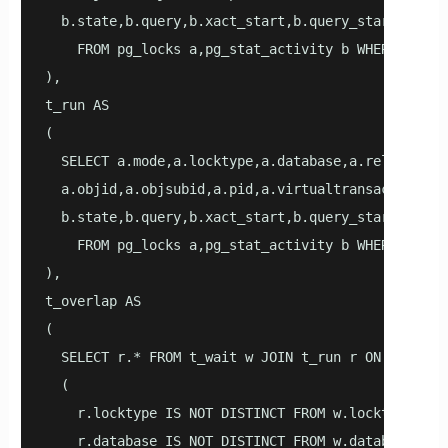
  b.state,b.query,b.xact_start,b.query_start,b.use
    FROM pg_locks a,pg_stat_activity b WHERE a.pid=
),   

t_run AS   

(   

  SELECT a.mode,a.locktype,a.database,a.relation,a
  a.objid,a.objsubid,a.pid,a.virtualtransaction,a.
  b.state,b.query,b.xact_start,b.query_start,b.use
    FROM pg_locks a,pg_stat_activity b WHERE a.pid=
),   

t_overlap AS   

(   

  SELECT r.* FROM t_wait w JOIN t_run r ON   

  (   

    r.locktype IS NOT DISTINCT FROM w.locktype AND 
    r.database IS NOT DISTINCT FROM w.database AND 