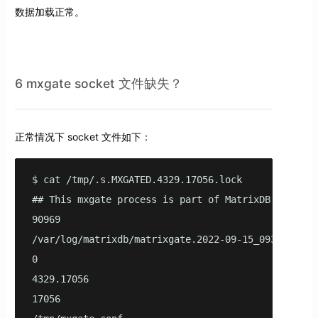
数据加载正常。
6 mxgate socket 文件缺失？
正常情况下 socket 文件如下：
$ cat /tmp/.s.MXGATED.4329.17056.lock 

## This mxgate process is part of MatrixDB internal
90969

/var/log/matrixdb/matrixgate.2022-09-15_093212-9096
0

4329.17056

17056
