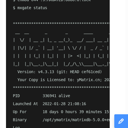
$ mxgate status

***************************************************
 __  __       _        _       ____       _       

|  \/  | __ _| |_ _ __(_)_  __/ ___| __ _| |_ ___ 

| |\/| |/ _` | __| '__| \ \/ / |  _ / _` | __/ _ \

| |  | | (_| | |_| |  | |>  <| |_| | (_| | ||  __/

|_|  |_|\__,_|\__|_|  |_/_/\_\\____|\__,_|\__\___|

  Version: v4.3.13 (git: HEAD cef61ced)

  Your Copy is Licensed to: yMatrix.cn; 2022-04-13;
***************************************************
PID          336941 alive

Launched At  2022-01-28 21:08:16

Up For       18 days 0 hours 39 minutes 15 seconds

Binary       /opt/ymatrix/matrixdb-5.0.0+enterprise
Log          
