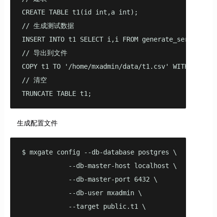
CREATE TABLE t1(id int,a int);

// 生成测试数据

INSERT INTO t1 SELECT i,i FROM generate_series(1,10
// 导出到文件

COPY t1 TO '/home/mxadmin/data/t1.csv' WITH delimit
// 清空

TRUNCATE TABLE t1;
生成配置文件
$ mxgate config --db-database postgres \

            --db-master-host localhost \

            --db-master-port 6432 \

            --db-user mxadmin \

            --target public.t1 \
