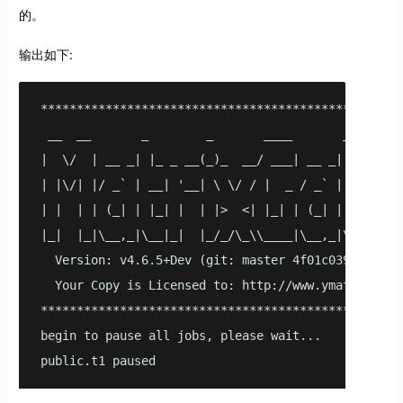
的。
输出如下:
***************************************************
 __  __       _        _       ____       _       

|  \/  | __ _| |_ _ __(_)_  __/ ___| __ _| |_ ___ 

| |\/| |/ _` | __| '__| \ \/ / |  _ / _` | __/ _ \

| |  | | (_| | |_| |  | |>  <| |_| | (_| | ||  __/

|_|  |_|\__,_|\__|_|  |_/_/\_\\____|\__,_|\__\___|

  Version: v4.6.5+Dev (git: master 4f01c039)

  Your Copy is Licensed to: http://www.ymatrix.cn

***************************************************
begin to pause all jobs, please wait...

public.t1 paused