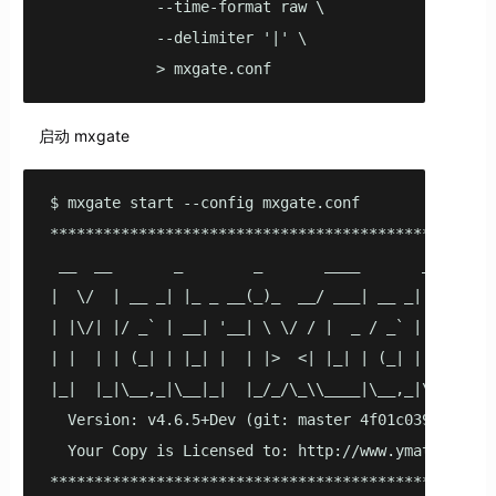
            --time-format raw \

            --delimiter '|' \

            > mxgate.conf
启动 mxgate
$ mxgate start --config mxgate.conf 

***************************************************
 __  __       _        _       ____       _       

|  \/  | __ _| |_ _ __(_)_  __/ ___| __ _| |_ ___ 

| |\/| |/ _` | __| '__| \ \/ / |  _ / _` | __/ _ \

| |  | | (_| | |_| |  | |>  <| |_| | (_| | ||  __/

|_|  |_|\__,_|\__|_|  |_/_/\_\\____|\__,_|\__\___|

  Version: v4.6.5+Dev (git: master 4f01c039)

  Your Copy is Licensed to: http://www.ymatrix.cn

***************************************************