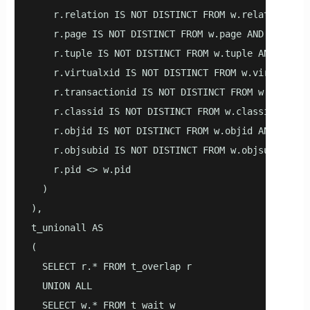
    r.relation IS NOT DISTINCT FROM w.relation AND 
    r.page IS NOT DISTINCT FROM w.page AND   

    r.tuple IS NOT DISTINCT FROM w.tuple AND   

    r.virtualxid IS NOT DISTINCT FROM w.virtualxid 
    r.transactionid IS NOT DISTINCT FROM w.transact
    r.classid IS NOT DISTINCT FROM w.classid AND   
    r.objid IS NOT DISTINCT FROM w.objid AND   

    r.objsubid IS NOT DISTINCT FROM w.objsubid AND 
    r.pid <> w.pid   

  )    

),    

t_unionall AS    

(    

  SELECT r.* FROM t_overlap r    

  UNION ALL    

  SELECT w.* FROM t_wait w    
