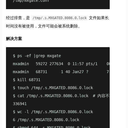
/tmp/mxgate.conf
经过排查，是
文件如果长
/tmp/.s.MXGATED.8086.0.lock
时间没有被使用，文件可能会被系统删除。
解决方案
$ ps -ef |grep mxgate

mxadmin   59272 277634  0 11:57 pts/1    00:00:00 g
mxadmin   68731      1 40 Jan27 ?        7-11:13:1
$ kill 68731

$ touch /tmp/.s.MXGATED.8086.0.lock

$ cat /tmp/.s.MXGATED.8086.0.lock  # 内容不重要
336941

$ wc -l /tmp/.s.MXGATED.8086.0.lock 

6 /tmp/.s.MXGATED.8086.0.lock

$ chmod 644 .s.MXGATED.8086.0.lock
