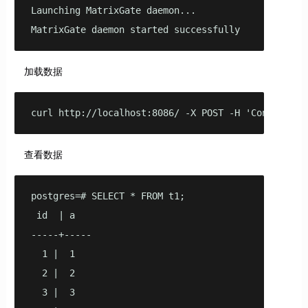
Launching MatrixGate daemon...

MatrixGate daemon started successfully
加载数据
curl http://localhost:8086/ -X POST -H 'Content-Ty
查看数据
postgres=# SELECT * FROM t1;

 id  | a 

-----+-----

  1 |  1

  2 |  2

  3 |  3
