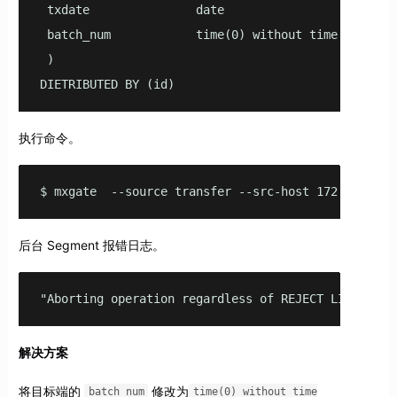
 txdate               date                         
 batch_num            time(0) without time zone    
 )

DIETRIBUTED BY (id)
执行命令。
$ mxgate  --source transfer --src-host 172.26.14.1
后台 Segment 报错日志。
"Aborting operation regardless of REJECT LIMIT val
解决方案
将目标端的
修改为
batch_num
time(0) without time