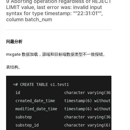
9 Aborting operation regardless of REJECT
LIMIT value, last error was: invalid input
syntax for type timestamp: ""22:31:01"",
column batch_num
问题分析
mxgate 数据加载，源端和目标端数据类型不一致报错。
表结构。
=# CREATE TABLE s1.test1

 id                   character varying(36),

 created_date_time    timestamp(6) without time zon
 modified_date_time   timestamp(6) without time zon
 substep              character varying(36)        
 substep_id           character varying(6)         