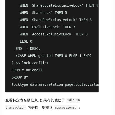
    WHEN 'ShareUpdateExclusiveLock' THEN 4   

    WHEN 'ShareLock' THEN 5   

    WHEN 'ShareRowExclusiveLock' THEN 6   

    WHEN 'ExclusiveLock' THEN 7   

    WHEN 'AccessExclusiveLock' THEN 8   

    ELSE 0   

  END  ) DESC,   

  (CASE WHEN granted THEN 0 ELSE 1 END)  

) AS lock_conflict  

FROM t_unionall   

GROUP BY   

locktype,datname,relation,page,tuple,virtualxid,tr
查看特定表名锁信息, 如果有其他处于
idle in
的进程，则找到
：
transaction
mppsessionid