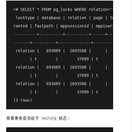
=# SELECT * FROM pg_locks WHERE relation='t1_p'::re
 locktype | database | relation | page | tuple | v
ranted | fastpath | mppsessionid | mppiswriter | gp
----------+----------+----------+------+-------+--
-------+----------+--------------+-------------+---
 relation |   693089 |  2693588 |      |       |  
       | t        |        37099 | t           |   
 relation |   693089 |  2693588 |      |       |  
       | t        |        37099 | t           |   
 relation |   693089 |  2693588 |      |       |  
       | t        |        37099 | t           |   
(3 rows)
查看事务是否处于
状态：
waiting