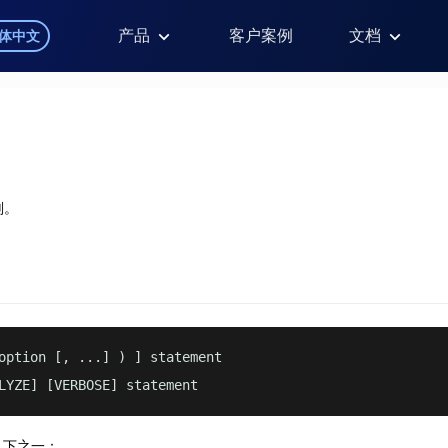
产品
客户案例
文档
体中文
划。
option [, ...] ) ] statement

LYZE] [VERBOSE] statement
是以下之一：