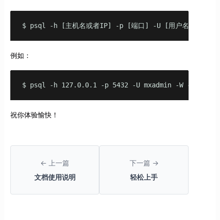
$ psql -h [主机名或者IP] -p [端口] -U [用户名] -W -
例如：
$ psql -h 127.0.0.1 -p 5432 -U mxadmin -W -d mxdb
祝你体验愉快！
← 上一篇
下一篇 →
文档使用说明
轻松上手