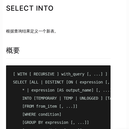
SELECT INTO
根据查询结果定义一个新表。
概要
[ WITH [ RECURSIVE ] with_query [, ...] ]

SELECT [ALL | DISTINCT [ON ( expression [, ...] )]]
    * | expression [AS output_name] [, ...]

    INTO [TEMPORARY | TEMP | UNLOGGED ] [TABLE] new
    [FROM from_item [, ...]]

    [WHERE condition]

    [GROUP BY expression [, ...]]
