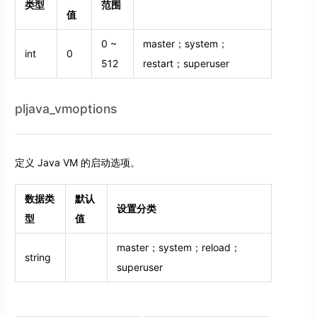
类型
范围
值
0 ~
master；system；
int
0
512
restart；superuser
pljava_vmoptions
定义 Java VM 的启动选项。
数据类
默认
设置分类
型
值
master；system；reload；
string
superuser