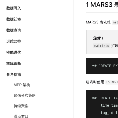
1 MARS3 
数据写入
数据迁移
MARS3 表依赖
ma
数据查询
注意！
运维监控
扩展
matrixts
性能调优
故障诊断
=# CREATE EX
参考指南
建表时使用
USING 
MPP 架构
镜像分布策略
=# CREATE TA
    time tim
持续聚集
    tag_id in
滑动窗口