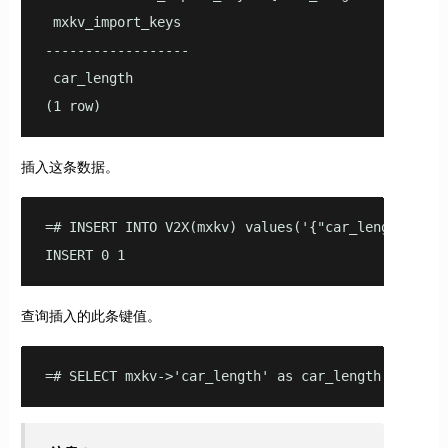
 mxkv_import_keys

------------------

 car_length

(1 row)
插入这条数据。
=# INSERT INTO V2X(mxkv) values('{"car_length":350}
INSERT 0 1
查询插入的此条键值。
=# SELECT mxkv->'car_length' as car_length FROM V2