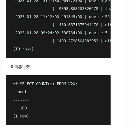
 2023-01-28 13:41:36.964772+00 | device_80  | car 
t                |  9398.868263826578 | low       
 2023-01-28 11:12:06.491849+00 | device_55  | car 
f                |  430.6571575941476 | others    
 2023-01-28 09:24:02.536764+00 | device_5   | car 
t                | 1403.2798564383952 | others    
(10 rows)
查询总行数
=# SELECT COUNT(*) FROM V2X;

 count

-------

   100

(1 row)