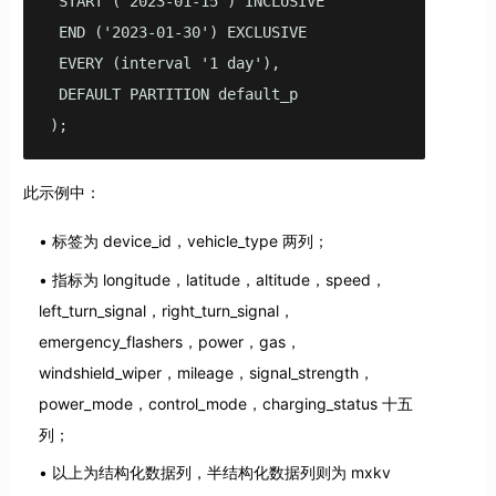
 START ('2023-01-15') INCLUSIVE 

 END ('2023-01-30') EXCLUSIVE 

 EVERY (interval '1 day'), 

 DEFAULT PARTITION default_p

);
此示例中：
标签为 device_id，vehicle_type 两列；
指标为 longitude，latitude，altitude，speed，
left_turn_signal，right_turn_signal，
emergency_flashers，power，gas，
windshield_wiper，mileage，signal_strength，
power_mode，control_mode，charging_status 十五
列；
以上为结构化数据列，半结构化数据列则为 mxkv