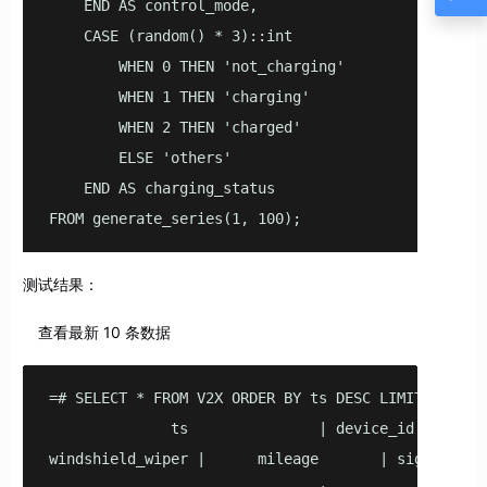
    END AS control_mode, 

    CASE (random() * 3)::int 

        WHEN 0 THEN 'not_charging'

        WHEN 1 THEN 'charging'

        WHEN 2 THEN 'charged'

        ELSE 'others'

    END AS charging_status

FROM generate_series(1, 100);
测试结果：
查看最新 10 条数据
=# SELECT * FROM V2X ORDER BY ts DESC LIMIT 10;

              ts               | device_id  | vehi
windshield_wiper |      mileage       | signal_str