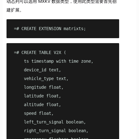
动态列可以选用 MXKV 数据类型，使用此类型需要首先创
建扩展。
=# CREATE EXTENSION matrixts;
=# CREATE TABLE V2X ( 

    ts timestamp with time zone, 

    device_id text,

    vehicle_type text,

    longitude float,

    latitude float,

    altitude float,

    speed float,

    left_turn_signal boolean,

    right_turn_signal boolean,
