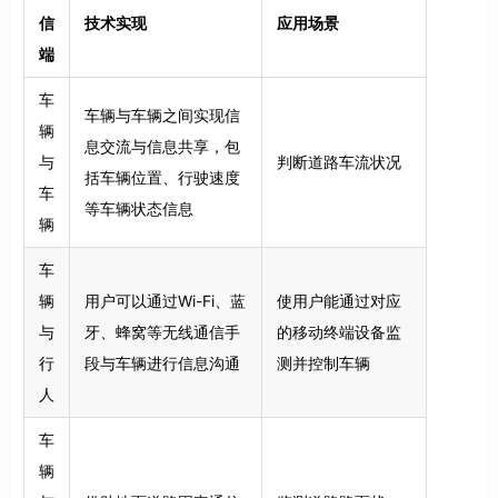
信
技术实现
应用场景
端
车
车辆与车辆之间实现信
辆
息交流与信息共享，包
与
判断道路车流状况
括车辆位置、行驶速度
车
等车辆状态信息
辆
车
辆
用户可以通过Wi-Fi、蓝
使用户能通过对应
与
牙、蜂窝等无线通信手
的移动终端设备监
行
段与车辆进行信息沟通
测并控制车辆
人
车
辆