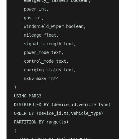
    emergency_flashers boolean,

    power int,

    gas int,

    windshield_wiper boolean,

    mileage float,

    signal_strength text,

    power_mode text,

    control_mode text,

    charging_status text,

    mxkv mxkv_int4

)

USING MARS3

DISTRIBUTED BY (device_id,vehicle_type)

ORDER BY (device_id,ts,vehicle_type)

PARTITION BY range(ts)

(
