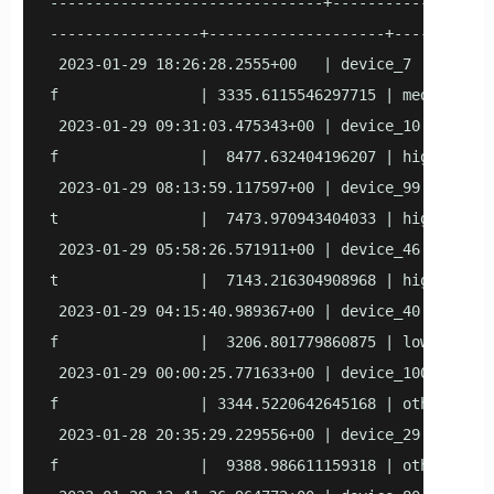
-------------------------------+------------+-----
-----------------+--------------------+-----------
 2023-01-29 18:26:28.2555+00   | device_7   | othe
f                | 3335.6115546297715 | medium    
 2023-01-29 09:31:03.475343+00 | device_10  | truc
f                |  8477.632404196207 | high      
 2023-01-29 08:13:59.117597+00 | device_99  | truc
t                |  7473.970943404033 | high      
 2023-01-29 05:58:26.571911+00 | device_46  | othe
t                |  7143.216304908968 | high      
 2023-01-29 04:15:40.989367+00 | device_40  | moto
f                |  3206.801779860875 | low       
 2023-01-29 00:00:25.771633+00 | device_100 | truc
f                | 3344.5220642645168 | others    
 2023-01-28 20:35:29.229556+00 | device_29  | moto
f                |  9388.986611159318 | others    