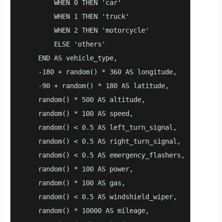
        WHEN 0 THEN 'car'

        WHEN 1 THEN 'truck'

        WHEN 2 THEN 'motorcycle'

        ELSE 'others'

    END AS vehicle_type, 

    -180 + random() * 360 AS longitude, 

    -90 + random() * 180 AS latitude, 

    random() * 500 AS altitude, 

    random() * 100 AS speed, 

    random() < 0.5 AS left_turn_signal, 

    random() < 0.5 AS right_turn_signal, 

    random() < 0.5 AS emergency_flashers, 

    random() * 100 AS power, 

    random() * 100 AS gas, 

    random() < 0.5 AS windshield_wiper, 

    random() * 10000 AS mileage, 
