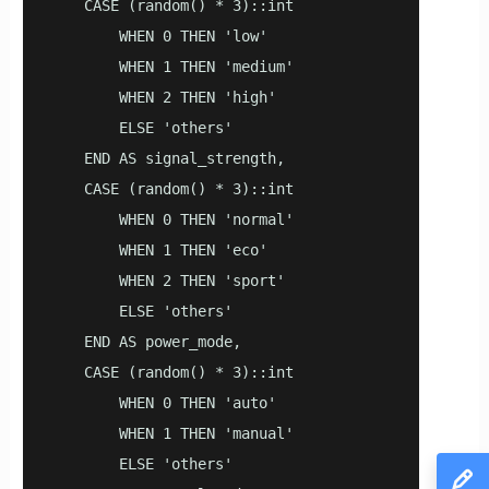
    CASE (random() * 3)::int 

        WHEN 0 THEN 'low'

        WHEN 1 THEN 'medium'

        WHEN 2 THEN 'high'

        ELSE 'others'

    END AS signal_strength, 

    CASE (random() * 3)::int 

        WHEN 0 THEN 'normal'

        WHEN 1 THEN 'eco'

        WHEN 2 THEN 'sport'

        ELSE 'others'

    END AS power_mode, 

    CASE (random() * 3)::int 

        WHEN 0 THEN 'auto'

        WHEN 1 THEN 'manual'

        ELSE 'others'
