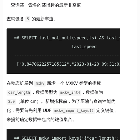
查询某一设备的某指标的最新非空值
查询设备
的最新车速。
5
=# SELECT last_not_null(speed,ts) AS last_speed FR
                       last_speed                  
---------------------------------------------------
 ["0.8470622257185312","2023-01-29 09:31:03.475343
在动态扩展列
新增一个 MXKV 类型的指标
mxkv
，数据类型为
，数据值为
car_length
mxkv_int4
（单位 cm）。新增指标前，为了压缩与查询性能优
350
化，需要首先利用 UDF
定义键值，
mxkv_import_keys()
来提前确定数据中包含的键值集合。
=# SELECT mxkv_import_keys('{"car_length": 350}');
