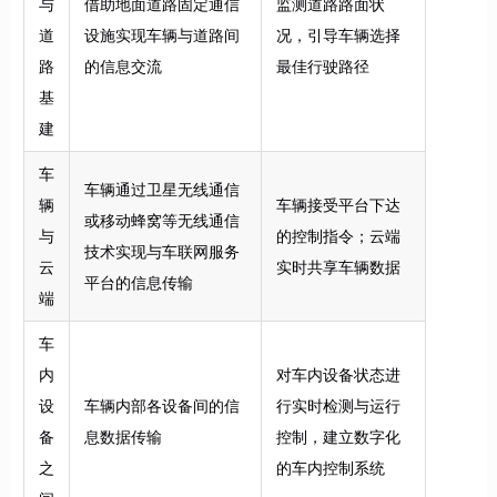
与
借助地面道路固定通信
监测道路路面状
道
设施实现车辆与道路间
况，引导车辆选择
路
的信息交流
最佳行驶路径
基
建
车
车辆通过卫星无线通信
辆
车辆接受平台下达
或移动蜂窝等无线通信
与
的控制指令；云端
技术实现与车联网服务
云
实时共享车辆数据
平台的信息传输
端
车
内
对车内设备状态进
设
车辆内部各设备间的信
行实时检测与运行
备
息数据传输
控制，建立数字化
之
的车内控制系统