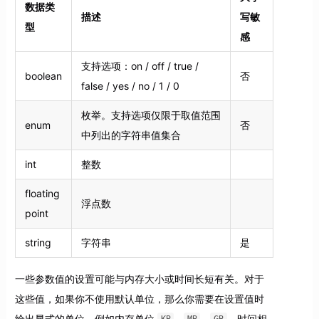
数据类
描述
写敏
型
感
支持选项：on / off / true /
boolean
否
false / yes / no / 1 / 0
枚举。支持选项仅限于取值范围
enum
否
中列出的字符串值集合
int
整数
floating
浮点数
point
string
字符串
是
一些参数值的设置可能与内存大小或时间长短有关。对于
这些值，如果你不使用默认单位，那么你需要在设置值时
给出显式的单位，例如内存单位
、
、
，时间相