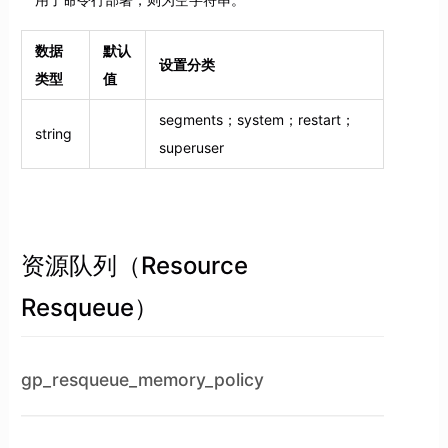
数据
默认
设置分类
类型
值
segments；system；restart；
string
superuser
资源队列（Resource
Resqueue）
gp_resqueue_memory_policy