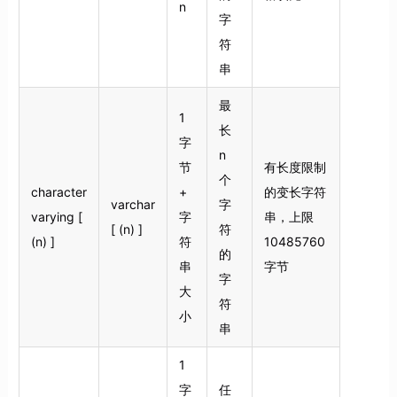
n
字
符
串
最
1
长
字
n
节
有长度限制
个
character
+
的变长字符
varchar
字
varying [
字
串，上限
[ (n) ]
符
(n) ]
符
10485760
的
串
字节
字
大
符
小
串
1
字
任