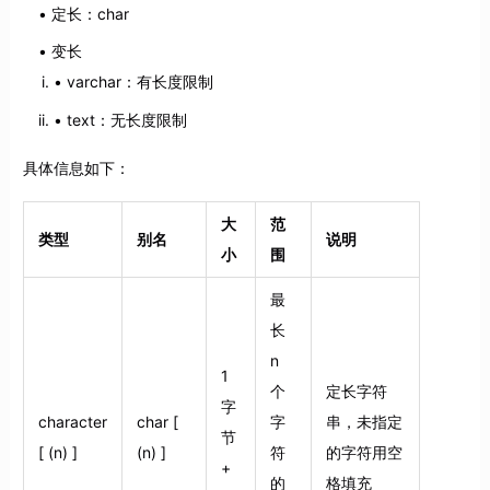
定长：char
变长
varchar：有长度限制
text：无长度限制
具体信息如下：
大
范
类型
别名
说明
小
围
最
长
n
1
个
定长字符
字
character
char [
字
串，未指定
节
[ (n) ]
(n) ]
符
的字符用空
+
的
格填充