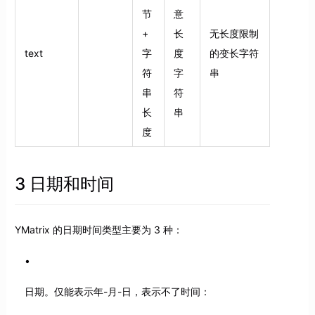
节
意
+
长
无长度限制
text
字
度
的变长字符
符
字
串
串
符
长
串
度
3 日期和时间
YMatrix 的日期时间类型主要为 3 种：
日期。仅能表示年-月-日，表示不了时间：