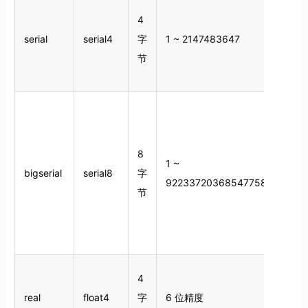
4
serial
serial4
字
1 ~ 2147483647
节
8
1 ~
bigserial
serial8
字
9223372036854775807
节
4
real
float4
字
6 位精度