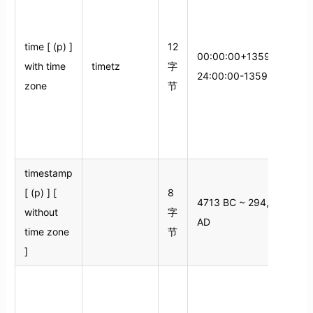
time [ (p) ]
12
00:00:00+1359 ~
with time
timetz
字
24:00:00-1359
zone
节
间
timestamp
[ (p) ] [
8
4713 BC ~ 294,277
without
字
AD
time zone
节
]