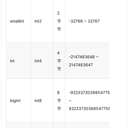
2
smallint
int2
字
-32768 ~ 32767
节
4
-2147483648 ~
int
int4
字
2147483647
节
8
-9223372036854775808
bigint
int8
字
~
节
9223372036854775807