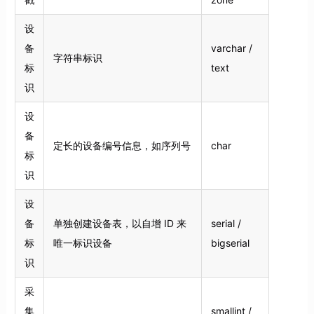
设
备
varchar /
字符串标识
标
text
识
设
备
定长的设备编号信息，如序列号
char
标
识
设
备
单独创建设备表，以自增 ID 来
serial /
标
唯一标识设备
bigserial
识
采
集
smallint /