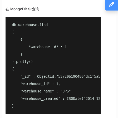
在 MongoDB 中查询：
db.warehouse.find

(

    {

        "warehouse_id" : 1

    }

).pretty()

{

    "_id" : ObjectId("53720b1904864dc1f5a571a0"),

    "warehouse_id" : 1,

    "warehouse_name" : "UPS",

    "warehouse_created" : ISODate("2014-12-12T07:12
}