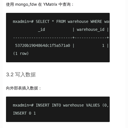
使用 mongo_fdw 在 YMatrix 中查询：
mxadmin=# SELECT * FROM warehouse WHERE warehouse_i
           _id            | warehouse_id | warehous
--------------------------+--------------+--------
 53720b1904864dc1f5a571a0 |            1 | UPS    
(1 row)
3.2 写入数据
向外部表插入数据：
mxadmin=# INSERT INTO warehouse VALUES (0, 2, 'Lapt
INSERT 0 1