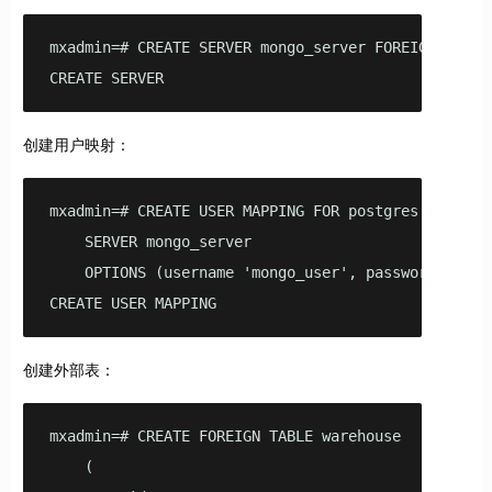
mxadmin=# CREATE SERVER mongo_server FOREIGN DATA 
CREATE SERVER
创建用户映射：
mxadmin=# CREATE USER MAPPING FOR postgres

    SERVER mongo_server

    OPTIONS (username 'mongo_user', password 'mongo
CREATE USER MAPPING
创建外部表：
mxadmin=# CREATE FOREIGN TABLE warehouse

    (
