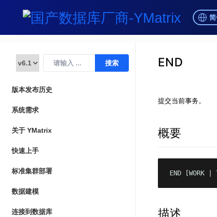
简
END
版本发布历史
提交当前事务。
系统需求
概要
关于 YMatrix
快速上手
标准集群部署
END [WORK | 
数据建模
描述
连接到数据库