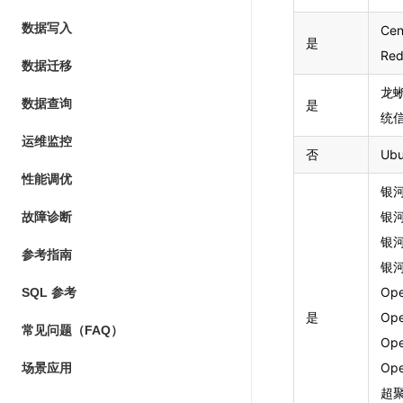
数据写入
Cen
是
Red
数据迁移
龙蜥
数据查询
是
统信
运维监控
否
Ubu
性能调优
银河
银河
故障诊断
银河
参考指南
银河
Ope
SQL 参考
是
Ope
常见问题（FAQ）
Ope
Ope
场景应用
超聚