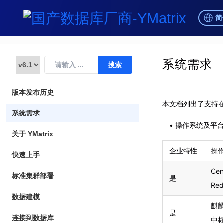
简
系统需求
版本发布历史
本文档列出了支持在线
系统需求
操作系统及平
关于 YMatrix
企业特性
操
快速上手
Cen
标准集群部署
是
Red
数据建模
麒麟
是
连接到数据库
中标