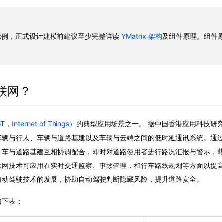
示例，正式设计建模前建议至少完整详读
YMatrix 架构
及组件原理。组件原
车联网？
Internet of Things）
的典型应用场景之一。 据中国香港应用科技研
车辆与行人、车辆与道路基建以及车辆与云端之间的低时延通讯系统。通
、车与道路基建互相协调配合，即时对道路使用者进行路况汇报与警示，
联网技术可应用在实时交通监察、事故管理，和行车路线规划等方面以提
自动驾驶技术的发展，协助自动驾驶判断隐藏风险，提升道路安全。
如下表：