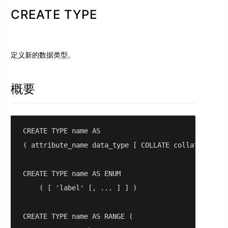
CREATE TYPE
定义新的数据类型。
概要
CREATE TYPE name AS

( attribute_name data_type [ COLLATE collation ] [,
CREATE TYPE name AS ENUM 

    ( [ 'label' [, ... ] ] )

CREATE TYPE name AS RANGE (
