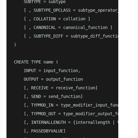
    SUBTYPE = subtype

    [ , SUBTYPE_OPCLASS = subtype_operator_class ]

    [ , COLLATION = collation ]

    [ , CANONICAL = canonical_function ]

    [ , SUBTYPE_DIFF = subtype_diff_function ]

)

CREATE TYPE name (

    INPUT = input_function,

    OUTPUT = output_function

    [, RECEIVE = receive_function]

    [, SEND = send_function]

    [, TYPMOD_IN = type_modifier_input_function ]

    [, TYPMOD_OUT = type_modifier_output_function ]
    [, INTERNALLENGTH = {internallength | VARIABLE}
    [, PASSEDBYVALUE]
