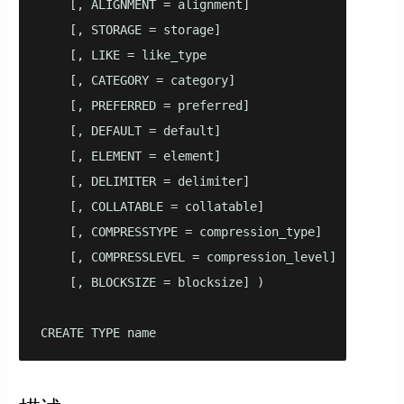
    [, ALIGNMENT = alignment]

    [, STORAGE = storage]

    [, LIKE = like_type

    [, CATEGORY = category]

    [, PREFERRED = preferred]

    [, DEFAULT = default]

    [, ELEMENT = element]

    [, DELIMITER = delimiter]

    [, COLLATABLE = collatable]

    [, COMPRESSTYPE = compression_type]

    [, COMPRESSLEVEL = compression_level]

    [, BLOCKSIZE = blocksize] )

CREATE TYPE name