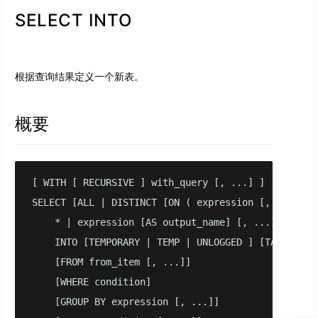
SELECT INTO
根据查询结果定义一个新表。
概要
[ WITH [ RECURSIVE ] with_query [, ...] ]

SELECT [ALL | DISTINCT [ON ( expression [, ...] )]]
    * | expression [AS output_name] [, ...]

    INTO [TEMPORARY | TEMP | UNLOGGED ] [TABLE] new
    [FROM from_item [, ...]]

    [WHERE condition]

    [GROUP BY expression [, ...]]
