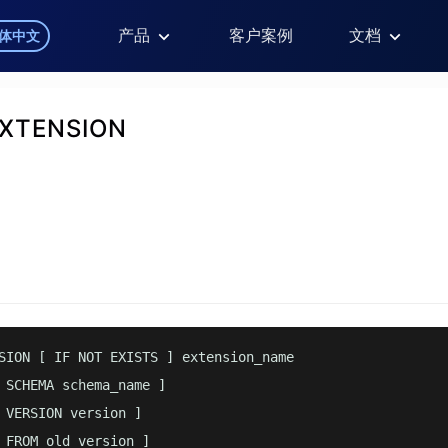
产品
客户案例
文档
体中文
EXTENSION
SION [ IF NOT EXISTS ] extension_name

 SCHEMA schema_name ]

 VERSION version ]

 FROM old_version ]
