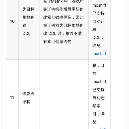
在 YMatrix 中，在执行
mxshift
为目标
完迁移操作后再重新创
已支持
集群创
建索引效率更高，因此
10
自动迁
建
在迁移前为目标集群创
移
DDL
建 DDL 时，推荐不带
DDL，
有索引创建语句
详见
mxshift
是，目
前
mxshift
已支持
恢复表
11
自动迁
结构
移索
引，详
见