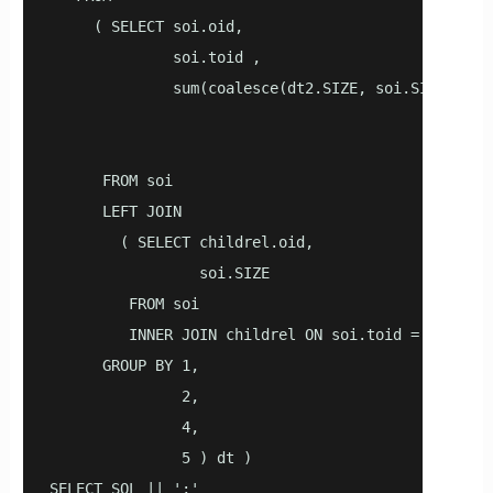
     ( SELECT soi.oid,

              soi.toid ,

              sum(coalesce(dt2.SIZE, soi.SIZE)) ssi
                                                soi
                                                soi
      FROM soi

      LEFT JOIN

        ( SELECT childrel.oid,

                 soi.SIZE

         FROM soi

         INNER JOIN childrel ON soi.toid = childre
      GROUP BY 1,

               2,

               4,

               5 ) dt )

SELECT SQL || ';'
