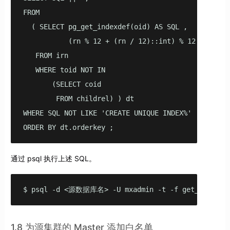
FROM

  ( SELECT pg_get_indexdef(oid) AS SQL ,

           (rn % 12 + (rn / 12)::int) % 12 AS order
   FROM irn

   WHERE toid NOT IN

       (SELECT coid

        FROM childrel) ) dt

WHERE SQL NOT LIKE 'CREATE UNIQUE INDEX%'

ORDER BY dt.orderkey ;
通过 psql 执行上述 SQL。
$ psql -d <源数据库名> -U mxadmin -t -f get_index.sq
1.8 为源集群的 Master 添加白名单