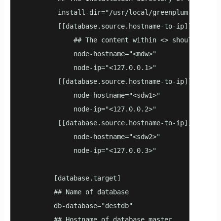
         install-dir="/usr/local/greenplum-db-6.7.1
         [[database.source.hostname-to-ip]]

             ## The content within <> should be re
             node-hostname="<mdw>" 

             node-ip="<127.0.0.1>"

         [[database.source.hostname-to-ip]]

             node-hostname="<sdw1>"

             node-ip="<127.0.0.2>"

         [[database.source.hostname-to-ip]]

             node-hostname="<sdw2>"

             node-ip="<127.0.0.3>"

        [database.target]

        ## Name of database

        db-database="destdb"

        ## Hostname of database master
