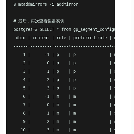
$ mxaddmirrors -i addmirror

# 最后，再次查看集群实例

postgres=# SELECT * from gp_segment_configuration o
 dbid | content | role | preferred_role | mode | s
------+---------+------+----------------+------+--
    1 |      -1 | p    | p              | n    | u
    2 |       0 | p    | p              | n    | u
    3 |       1 | p    | p              | s    | u
    4 |       2 | p    | p              | s    | u
    5 |       3 | p    | p              | s    | u
    6 |      -1 | m    | m              | s    | u
    7 |       0 | m    | m              | n    | d
    8 |       1 | m    | m              | s    | u
    9 |       2 | m    | m              | s    | u
   10 |       3 | m    | m              | s    | u