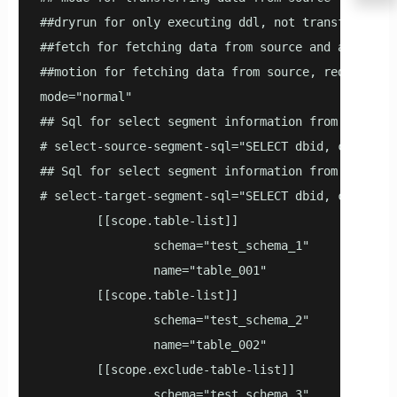
##dryrun for only executing ddl, not transferring d
##fetch for fetching data from source and abandon

##motion for fetching data from source, redistribut
mode="normal"

## Sql for select segment information from source d
# select-source-segment-sql="SELECT dbid, content,
## Sql for select segment information from target d
# select-target-segment-sql="SELECT dbid, content,
        [[scope.table-list]]

                schema="test_schema_1"

                name="table_001"

        [[scope.table-list]]

                schema="test_schema_2"

                name="table_002"

        [[scope.exclude-table-list]]

                schema="test_schema_3"
