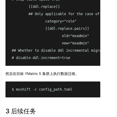
        [[ddl.replace]]

        ## Only applicable for the case of migratio
                category="role"

                [[ddl.replace.pairs]]

                        old="mxadmin"

                        new="mxadmin"

## Whether to disable ddl incremental migration, by
# disable-ddl-increment=true   
然后在目标 YMatrix 5 集群上执行数据迁移。
$ mxshift -c config_path.toml
3 后续任务