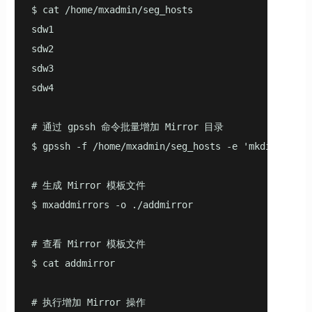
$ cat /home/mxadmin/seg_hosts 

sdw1

sdw2

sdw3

sdw4

# 通过 gpssh 命令批量增加 Mirror 目录

$ gpssh -f /home/mxadmin/seg_hosts -e 'mkdir -p /h
# 生成 Mirror 模板文件

$ mxaddmirrors -o ./addmirror

# 查看 Mirror 模板文件

$ cat addmirror

# 执行增加 Mirror 操作
