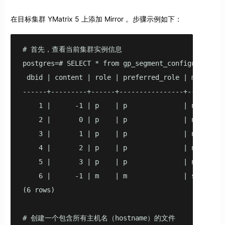
在目标集群 YMatrix 5 上添加 Mirror 。步骤示例如下：
# 首先，查看当前集群实例信息

postgres=# SELECT * from gp_segment_configuration o
 dbid | content | role | preferred_role | mode | s
------+---------+------+----------------+------+--
    1 |      -1 | p    | p              | n    | u
    2 |       0 | p    | p              | n    | u
    3 |       1 | p    | p              | n    | u
    4 |       2 | p    | p              | n    | u
    5 |       3 | p    | p              | n    | u
    6 |      -1 | m    | m              | s    | u
(6 rows)

# 创建一个包含所有主机名（hostname）的文件
