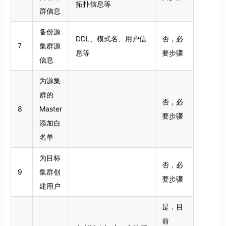
拓扑信息等
群信息
备份源
DDL、模式名、用户信
否，必
7
集群源
息等
要步骤
信息
为源集
群的
否，必
8
Master
要步骤
添加白
名单
为目标
否，必
9
集群创
要步骤
建用户
是，目
前