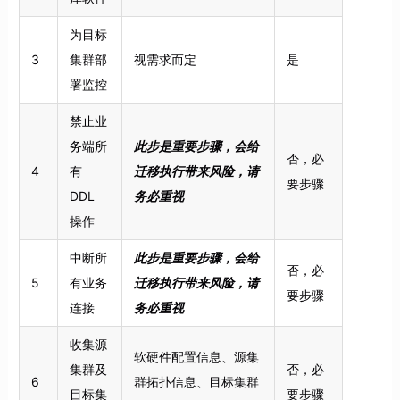
为目标
3
集群部
视需求而定
是
署监控
禁止业
务端所
此步是重要步骤，会给
否，必
4
有
迁移执行带来风险，请
要步骤
DDL
务必重视
操作
中断所
此步是重要步骤，会给
否，必
5
有业务
迁移执行带来风险，请
要步骤
连接
务必重视
收集源
软硬件配置信息、源集
集群及
否，必
6
群拓扑信息、目标集群
目标集
要步骤