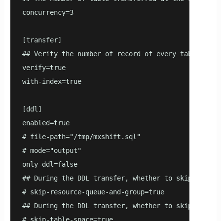
concurrency=3

[transfer]

## Verity the number of record of every table

verify=true

with-index=true

[ddl]

enabled=true

# file-path="/tmp/mxshift.sql"

# mode="output"

only-ddl=false

## During the DDL transfer, whether to skip the tr
# skip-resource-queue-and-group=true

## During the DDL transfer, whether to skip the tr
# skip-table-space=true
