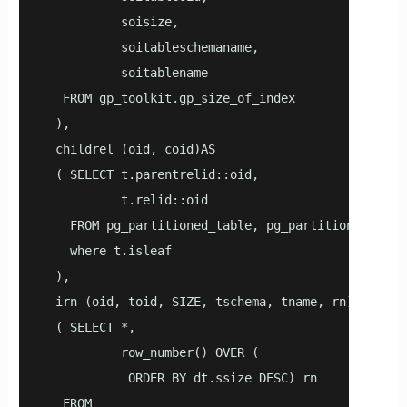
           soisize,

           soitableschemaname,

           soitablename

   FROM gp_toolkit.gp_size_of_index 

  ),

  childrel (oid, coid)AS

  ( SELECT t.parentrelid::oid, 

           t.relid::oid 

    FROM pg_partitioned_table, pg_partition_tree(pa
    where t.isleaf

  ),

  irn (oid, toid, SIZE, tschema, tname, rn) AS

  ( SELECT *,

           row_number() OVER (

            ORDER BY dt.ssize DESC) rn

   FROM
