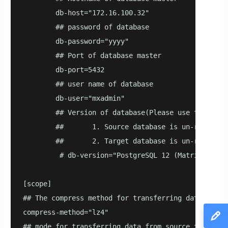
        db-host="172.16.100.32"

        ## password of database

        db-password="yyyy"

        ## Port of database master

        db-port=5432

        ## user name of database

        db-user="mxadmin"

        ## Version of database(Please use the resu
        ##       1. Source database is un-reachabl
        ##       2. Target database is un-reachabl
         # db-version="PostgreSQL 12 (MatrixDB 5.2
[scope]

## The compress method for transferring data, meth
compress-method="lz4"

## mode for transferring data from source to targe