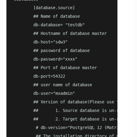
        [database.source]

        ## Name of database

        db-database= "testdb"

        ## Hostname of database master

        db-host="sdw3"

        ## password of database

        db-password="xxxx"

        ## Port of database master

        db-port=54322

        ## user name of database

        db-user="mxadmin"

        ## Version of database(Please use the resu
        ##       1. Source database is un-reachabl
        ##       2. Target database is un-reachabl
         # db-version="PostgreSQL 12 (MatrixDB 5.2
         ## The installation directory of matrixdb
