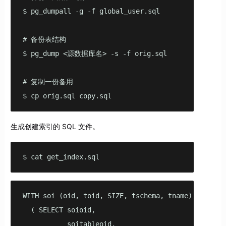
$ pg_dumpall -g -f global_user.sql

# 备份表结构

$ pg_dump <源数据库名> -s -f orig.sql          

# 复制一份备用

$ cp orig.sql copy.sql                        
生成创建索引的 SQL 文件。
$ cat get_index.sql 
WITH soi (oid, toid, SIZE, tschema, tname) AS

  ( SELECT soioid,

           soitableoid,
