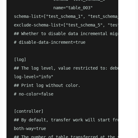
                name="table_003"

schema-list=["test_schema_1", "test_schema_2"]

exclude-schema-list=["test_schema_5", "test_schema_
## Whether to disable data incremental migration, b
# disable-data-increment=true

[log]

## The log level, value restricted to: debug/verbos
log-level="info"

## Print log without color.

# no-color=false

[controller]

## By default, transfer work will start from the l
both-way=true

## The number of table transferred at the same time