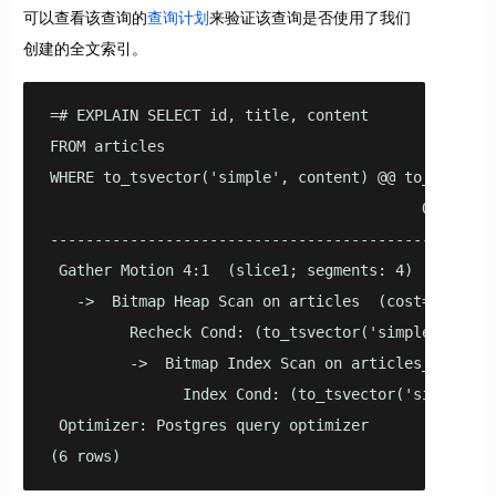
可以查看该查询的
查询计划
来验证该查询是否使用了我们
创建的全文索引。
=# EXPLAIN SELECT id, title, content

FROM articles

WHERE to_tsvector('simple', content) @@ to_tsquery
                                          QUERY PLA
--------------------------------------------------
 Gather Motion 4:1  (slice1; segments: 4)  (cost=13
   ->  Bitmap Heap Scan on articles  (cost=13.26..5
         Recheck Cond: (to_tsvector('simple'::regc
         ->  Bitmap Index Scan on articles_content
               Index Cond: (to_tsvector('simple'::
 Optimizer: Postgres query optimizer

(6 rows)