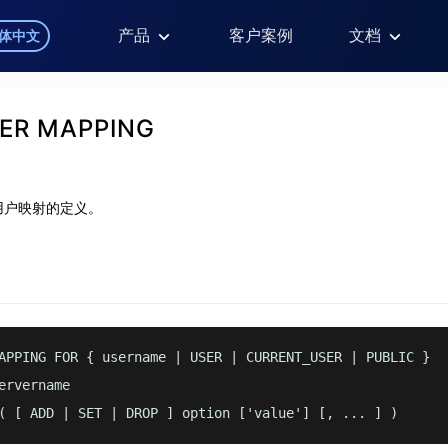
产品
客户案例
文档
体中文
SER MAPPING
用户映射的定义。
APPING FOR { username | USER | CURRENT_USER | PUBLIC }

ervername

( [ ADD | SET | DROP ] option ['value'] [, ... ] )